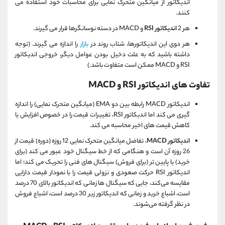
اندیکاتور از میانگین متحرک نمایی برای محاسبات خود استفاده می
کنند.
هر 2
اندیکاتور RSI
و MACD در دسته نوسانگرها قرار می گیرند.
هر دوی این اندیکاتورها، شتاب روند در
بازار
را اندازه می گیرند. (توجه
داشته باشید که به علت دخیل بودن عوامل دیگر، خروجی اندیکاتور
RSI و MACD ممکن است متفاوت باشد.)
تفاوت های اندیکاتور RSI و MACD
اندیکاتور MACD رابطه بین دو EMA (میانگین متحرک نمایی) را اندازه
گیری می کند اما اندیکاتور RSI، تغییرات قیمت را در خصوص افزایش یا
کاهش قیمت های اخیر محاسبه می کند.
اندیکاتور MACD
، تفاضل میانگین متحرک نمایی 12 روزه (دوره) قیمت از
26 روزه آن است و هنگامی که از خط سیگنال خود عبور می کند (برای
خرید) یا پایین تر (برای فروش) سیگنال های فنی را تحریک می کند؛ اما
اندیکاتور RSI حرکت صعودی و نزولی قیمت را با نمودار قیمت دارایی
مقایسه می‌کند، جایی که سیگنال ها زمانی که اندیکاتور بالای 70 درصد
است، اشباع خرید و زمانی که اندیکاتور زیر 30 درصد است، اشباع فروش
در نظر گرفته می‌شوند.