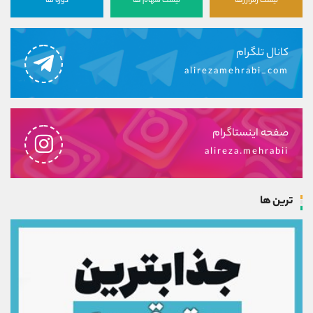
لیست رمزارزها
لیست سهام ها
دوره ها
کانال تلگرام
alirezamehrabi_com
صفحه اینستاگرام
alireza.mehrabii
ترین ها