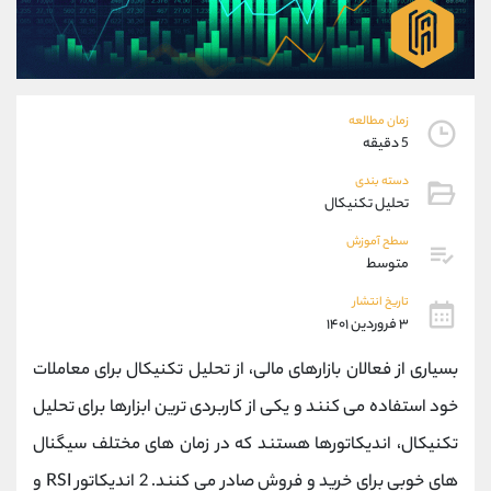
موبایل
09101364784
واتساپ
شروع گفتگو
تلگرام
@Armteam_admin_104
داخلی
104
زمان مطالعه
5 دقیقه
پشتیبان فروش
(یوسف فرخنده)
دسته بندی
موبایل
09194198792
تحلیل تکنیکال
واتساپ
شروع گفتگو
تلگرام
@Armteam_admin_33
سطح آموزش
متوسط
داخلی
118
تاریخ انتشار
۳ فروردین ۱۴۰۱
اطلاعات تماس
(دفتر فروش)
تلفن
021-22021030
بسیاری از فعالان بازارهای مالی، از تحلیل تکنیکال برای معاملات
تلفن
021-22021040
خود استفاده می کنند و یکی از کاربردی ترین ابزارها برای تحلیل
بدون پیش شماره
90001030
تکنیکال، اندیکاتورها هستند که در زمان های مختلف سیگنال
اینستاگرام
@alireza.mehrabii
کانال تلگرام
@alirezamehrabi_com
های خوبی برای خرید و فروش صادر می کنند. 2 اندیکاتور RSI و