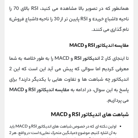
همانطور که در تصویر بالا مشاهده می کنید، RSI بالای 70 را
ناحیه «اشباع خرید» و RSI پایین تر از 30 را ناحیه «اشباع فروش»
نام گذاری می کنند.
مقایسه اندیکاتور RSI و MACD
تا اینجای کار، 2
اندیکاتور RSI
و MACD را به طور خلاصه به شما
معرفی کردیم اما سوالی که پیش می آید این است که این 2
اندیکاتور چه شباهت ها و تفاوت هایی با یکدیگر دارند؟ برای
پاسخ به این سوال، در ادامه به
مقایسه اندیکاتور RSI و MACD
می پردازیم.
شباهت های اندیکاتور RSI و MACD
اولین نکته ای که در خصوص شباهت های اندیکاتور RSI و MACD باید
به آن اشاره کنیم، موضوع «میانگین متحرک نمایی» است؛ در واقع، هر 2