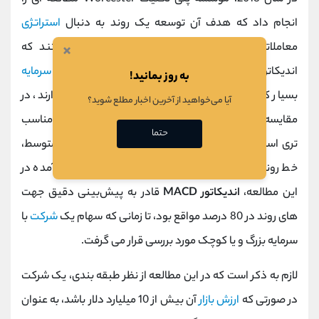
انجام داد که هدف آن توسعه یک روند به دنبال
استراتژی
×
معاملاتی بود. در طول این مطالعه، محققان دریافتند که
اندیکاتور MACD برای پیش‌بینی روند سهام هایی که
سرمایه
به روز بمانید!
بسیار کلان و یا بسیار کم (خیلی کم و یا خیلی زیاد) دارند، در
آیا می‌خواهید از آخرین اخبار مطلع شوید؟
مقایسه با سهم هایی که سرمایه متوسط دارند، اندیکاتور مناسب
حتما
تری است و علت این است که سهم های دارای سرمایه متوسط،
خط روند پرتلاطم تری دارند. در واقع، از نظر آمار بدست آمده در
این مطالعه،
اندیکاتور MACD
قادر به پیش‌بینی دقیق جهت
های روند در 80 درصد مواقع بود، تا زمانی که سهام یک
شرکت
با
سرمایه بزرگ و یا کوچک مورد بررسی قرار می گرفت.
لازم به ذکر است که در این مطالعه از نظر طبقه بندی، یک شرکت
در صورتی که
ارزش بازار
آن بیش از 10 میلیارد دلار باشد، به عنوان