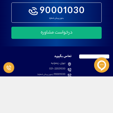
90001030
بدون پیش شماره
تماس بگیرید
تهران، زعفرانیه
021-22021030
90001030
(بدون پیش شماره)
پشتیبانی
دسترسی سریع
سوالات متداول
مطالب آموزشی بورس