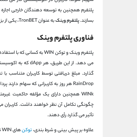
سهیم شوند. کاربران در اکوسیستمی کار می کنند 
پلتفرم همچنین به توسعه ‌دهندگان خارجی اجازه 
بسازند.
پلتفرم وینک
به عنوان TronBET، یکی از بزرگترین dAppها در تعدادی از بازارها راه اندازی شد.
فناوری پلتفرم وینک
RainDrop هر روز به کاربرانی که سهام دارند پرداخت انجام می دهد و پرداخت ها به صورت
WINk همچنین دارای یک مؤلفه حاکمیت غیرمت
چگونگی تکامل آن نظر خواهند داشت. کاربران می
تأثیر می گذارد رأی دهند.
علاوه بر پیش بینی و شرط بندی،
توکن
ها