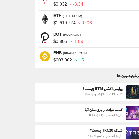
$0.032
-3.34
ETH
(ETHEREUM)
$1,919.274
-0.06
DOT
(POLKADOT)
$0.806
-1.59
BNB
(BINANCE COIN)
$603.962
1.5
ر بازدیدترین ها
پرایس اکشن RTM چیست؟
تاریخ انتشار : ۲۹ شهریور ۱۴۰۰
کسب درآمد از بازی تتان آرنا
تاریخ انتشار : ۲۲ مهر ۱۴۰۰
شبکه TRC20 چیست؟
تاریخ انتشار : ۱۷ مرداد ۱۴۰۰