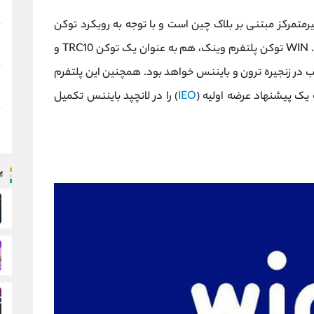
ازی غیرمتمرکز مبتنی بر بلاک چین است و با توجه به رویکرد توکن
دوگانه خود، توجه زیادی را به خود جلب کرده است. WIN توکن پلتفرم وینک، هم به عنوان یک توکن TRC10 و
کار به ترتیب در زنجیره ترون و بایننس خواهد بود. همچنین این پلتفرم
ه یک پیشنهاد عرضه اولیه (
IEO
) را در لانچپد بایننس تکمیل
پ