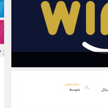
ق
سطح آموزش
یتال
متوسط