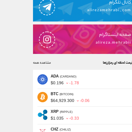
کانال تلگرام
alirezamehrabi_com
صفحه اینستاگرام
alireza.mehrabii
یمت لحظه ای رمزارزها
مشاهده همه
ADA
(CARDANO)
$0.196
-1.78
BTC
(BITCOIN)
$64,929.300
-0.06
XRP
(RIPPLE)
$1.035
-0.33
CHZ
(CHILIZ)