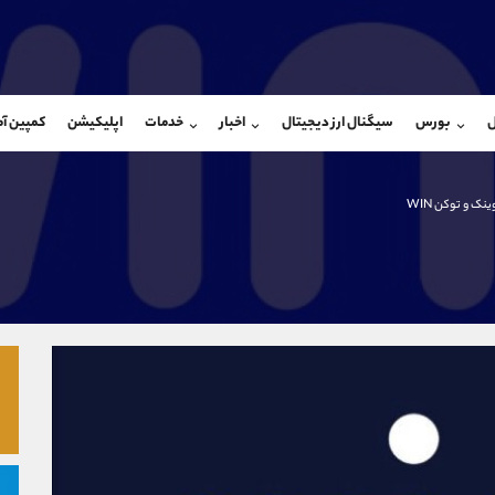
بان فروش
پشتیبان فروش
(فائزه تهرانی)
(یوسف فرخنده)
ل
بورس
سیگنال ارز دیجیتال
اخبار
خدمات
اپلیکیشن
کمپین آ
09101364784
موبایل
9194198792
شروع گفتگو
واتساپ
شروع گفتگ
@Armteam_admin_104
تلگرام
Armteam_admin_33
ینک و توکن WIN
104
داخلی
8