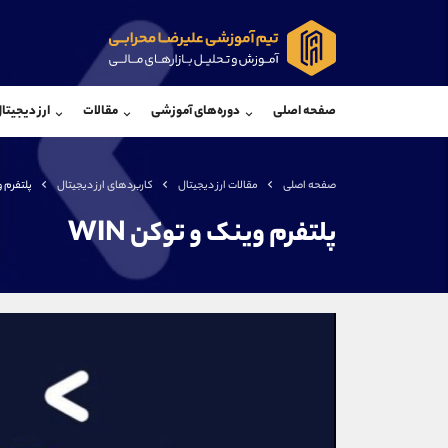
پشتیبان فروش
پشتی
(محسن یزدی)
صفحه اصلی
دوره‌های آموزشی
مقالات
ارز دیجیتا
موبایل
09304891085
موبایل
واتساپ
شروع گفتگو
واتساپ
تلگرام
@Armteam_admin_103
تلگرام
صفحه اصلی
مقالات ارز دیجیتال
کاربردهای ارز دیجیتال
پلتفرم و
داخلی
103
داخلی
پلتفرم وینک و توکن WIN
اطلاعات تماس
(دفتر فروش)
تلفن
تلفن
بدون پیش شماره
اینستاگرام
کانال تلگرام
کانال بله