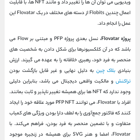
ویدیویی می توان آن ها را تغییر داد و مانند NFT ها، با قابلیت
اعمال چندین Flobits از دسته های مختلف در یک Flovatar این
عمل را انجام داد.
پروژه Flovatar،
نسل بعدی پروژه PFP و مبتنی بر Flow می
باشد که در آن کلکسیونرها برای شکل دادن به شخصیت های
منحصر به فرد خود، رهبری خلاقانه را به عهده می گیرند. ارزش
بنیادی
بلاک چین
به دلیل نهایی و غیر قابل بازگشت بودن
تراکنش
و مالکیت واقعی دیجیتال می باشد، بنابراین دلیلی
وجود ندارد که NFT ها برای همیشه تغییر ناپذیر و ثابت بمانند.
افراد با Flovatar، می ‌توانند PFP NFT مورد علاقه خود را ایجاد
کنند که فاکتور جمع‌آوری را به لطف دارا بودن ویژگی‌ های کمیاب
متفاوت و با تضمین منحصر به ‌فرد بودن، فراهم می‌کند. با
Flovatar، امضا و هنر SVG برای همیشه در زنجیره موجود