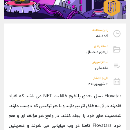
موبایل
09101364784
واتساپ
شروع گفتگو
تلگرام
@Armteam_admin_104
داخلی
104
زمان مطالعه
5 دقیقه
پشتیبان فروش
(محسن یزدی)
دسته بندی
موبایل
09304891085
ارزهای دیجیتال
واتساپ
شروع گفتگو
سطح آموزش
تلگرام
@Armteam_admin_103
مقدماتی
داخلی
103
تاریخ انتشار
۲۱ شهریور ۱۴۰۱
اطلاعات تماس
(دفتر فروش)
Flovatar نسل بعدی پلتفرم خلاقیت NFT می باشد که افراد
تلفن
021-22021030
تلفن
021-22021040
قادرند در آن به خلق اثر بپردازند و با هر ترکیبی که دوست دارند،
بدون پیش شماره
90001030
شخصیت های خود را ایجاد کنند. در واقع هر مؤلفه ای و هم
اینستاگرام
@alireza.mehrabii
کانال تلگرام
@alirezamehrabi_com
خود Flovatars کاملا در وب میزبانی می شوند و همچنین