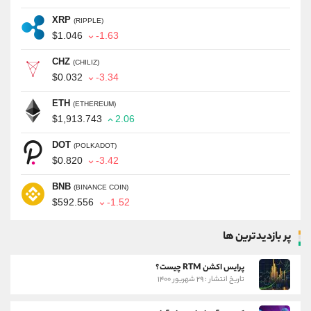
XRP
(RIPPLE)
$1.046
-1.63
CHZ
(CHILIZ)
$0.032
-3.34
ETH
(ETHEREUM)
$1,913.743
2.06
DOT
(POLKADOT)
$0.820
-3.42
BNB
(BINANCE COIN)
$592.556
-1.52
پر بازدیدترین ها
پرایس اکشن RTM چیست؟
تاریخ انتشار : ۲۹ شهریور ۱۴۰۰