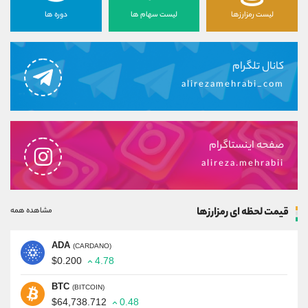
لیست رمزارزها
لیست سهام ها
دوره ها
کانال تلگرام
alirezamehrabi_com
صفحه اینستاگرام
alireza.mehrabii
قیمت لحظه ای رمزارزها
مشاهده همه
ADA
(CARDANO)
$0.200
4.78
BTC
(BITCOIN)
$64,738.712
0.48