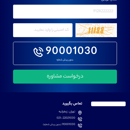
90001030
بدون پیش شماره
تماس بگیرید
تهران، زعفرانیه
021-22021030
90001030
(بدون پیش شماره)