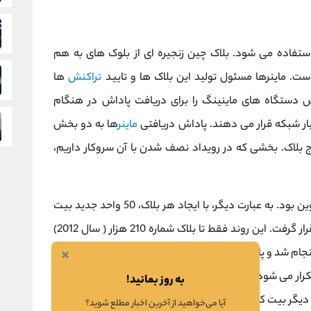
تفاده می شود. بلاک چین زنجیره ای از بلوک های به هم
ت. ماینرها مسئول تولید این بلاک ها و تایید
تراکنش
ها
 دستگاه های ماینینگ را برای دریافت پاداش در هنگام
ار شبکه قرار می دهند. پاداش دریافتی
ماینر
ها به دو بخش
 بلاک. بخشی که در رویداد نصف شدن با آن سروکار داریم،
در روزهای اولیه بیت کوین، این پاداش 50 بیت کوین بود. به عبارت دیگر، با ایجاد هر بلاک، 50 واحد جدید بیت
کننده بلاک قرار گرفت. این روند فقط تا بلاک شماره 210 هزار ( سال 2012)
×
انجام شد و پاداش استخراج ماینر در هر بلاک نصف شد و به ۲۵
ید. این فرآیند که هر 210,000 بلاک تکرار می شود، از ابتدا در کد بیت کوین برنامه ریزی شده است.
به روز بمانید!
دیگر بیت کوینی برای استخراج وجود نداشته باشد.
آیا می‌خواهید از آخرین اخبار مطلع شوید؟