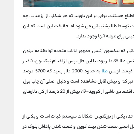
طلاع هستند. برخی بر این باورند که هر شکلی از ارز فیات، چه
شد، توسط طلا پشتیبانی می شود اما حقیقت این است که این
ی برای عرضه آنها وجود ندارد.
ی دلار از سال 1971، زمانی که نیکسون رئیس جمهور ایالات متحده توافقنامه برتون
وودز را لغو کرد، حذف شد. در آن سال قیمت هر اونس طلا 35 دلار بود. با این حال، پس از اقدام نیکسون، آنقدر
طلا
به حدود 2000 دلار رسید که 5700 درصد
ت نیز کم و بیش قابل مشاهده است و دلیل اصلی آن چاپ پول
است. جالب است بدانید در سال 2020 و پس از رکود اقتصادی ناشی از کووید-19، بیش از 20 درصد از کل دلارهای
د، یکی از بزرگترین اشکالات سیستم فیات است و یکی از
یل اصلی نصف شدن بیت کوین و نصف شدن پاداش بلوک در