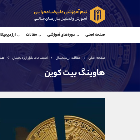
پشتیبان فروش
پشتی
(یوسف فرخنده)
صفحه اصلی
دوره‌های آموزشی
مقالات
ارز دیجیتا
موبایل
09194198792
موبایل
واتساپ
شروع گفتگو
واتساپ
تلگرام
@Armteam_admin_33
تلگرام
صفحه اصلی
مقالات ارز دیجیتال
اصطلاحات بازار ارز دیجیتال
هاو
داخلی
118
داخلی
هاوینگ بیت کوین
اطلاعات تماس
(دفتر فروش)
تلفن
تلفن
بدون پیش شماره
اینستاگرام
کانال تلگرام
کانال بله