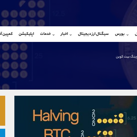
بان فروش
پشتیبان فروش
(محسن یزدی)
(فائزه تهرانی)
ل
بورس
سیگنال ارز دیجیتال
اخبار
خدمات
اپلیکیشن
کمپین آ
09304891085
موبایل
9101364784
شروع گفتگو
واتساپ
شروع گفتگ
@Armteam_admin_103
تلگرام
Armteam_admin_104
ینگ بیت کوین
103
داخلی
04