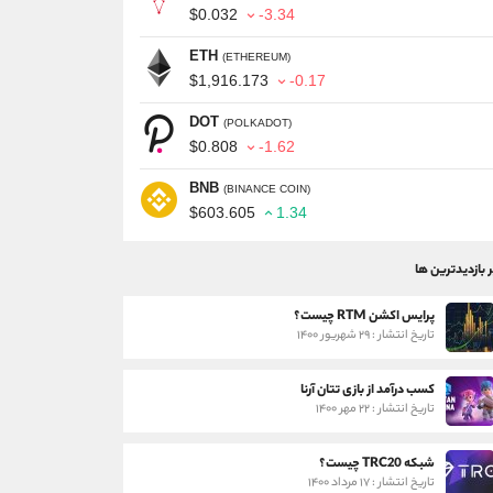
$0.032
-3.34
ETH
(ETHEREUM)
$1,916.173
-0.17
DOT
(POLKADOT)
$0.808
-1.62
BNB
(BINANCE COIN)
$603.605
1.34
ر بازدیدترین ها
پرایس اکشن RTM چیست؟
تاریخ انتشار : ۲۹ شهریور ۱۴۰۰
کسب درآمد از بازی تتان آرنا
تاریخ انتشار : ۲۲ مهر ۱۴۰۰
شبکه TRC20 چیست؟
تاریخ انتشار : ۱۷ مرداد ۱۴۰۰