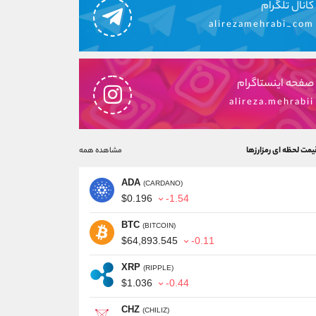
کانال تلگرام
alirezamehrabi_com
صفحه اینستاگرام
alireza.mehrabii
یمت لحظه ای رمزارزها
مشاهده همه
ADA
(CARDANO)
$0.196
-1.54
BTC
(BITCOIN)
$64,893.545
-0.11
XRP
(RIPPLE)
$1.036
-0.44
CHZ
(CHILIZ)