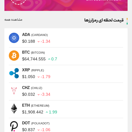
قیمت لحظه ای رمزارزها
مشاهده همه
ADA
(CARDANO)
$0.188
-1.34
BTC
(BITCOIN)
$64,744.555
0.7
XRP
(RIPPLE)
$1.050
-1.79
CHZ
(CHILIZ)
$0.032
-3.34
ETH
(ETHEREUM)
$1,908.442
1.99
DOT
(POLKADOT)
$0.837
-1.06