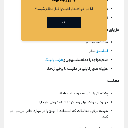
سود سالانه رقابتی
عدم
ضرر
ناگهانی
آیا می‌خواهید از آخرین اخبار مطلع شوید؟
نقدینگی یک دارایی مشخص
حتما
مزایای هش فلو برای معامله گران:
قیمت مناسب تر
اسلیپیج
صفر
عدم مواجه با حمله ساندویچی و
فرانت رانینگ
هزینه های رقابتی در مقایسه با برخی از dex
معایب:
پشتیبانی توکن محدود برای مبادله
در برخی موارد، نهایی شدن معامله به زمان نیاز دارد
هزینه برخی معاملات که استفاده از بریج را در موارد خاص بررسی می
کند.