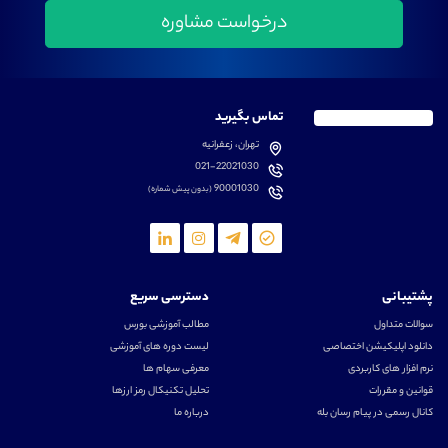
تماس بگیرید
تهران، زعفرانیه
021-22021030
90001030
(بدون پیش شماره)
پشتیبانی
دسترسی سریع
سوالات متداول
مطالب آموزشی بورس
دانلود اپلیکیشن اختصاصی
لیست دوره های آموزشی
نرم افزار های کاربردی
معرفی سهام ها
قوانین و مقررات
تحلیل تکنیکال رمز ارزها
کانال رسمی در پیام رسان بله
درباره ما