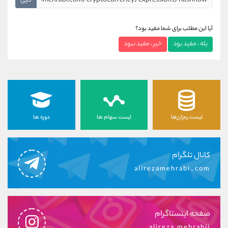
کپی
آیا این مطلب برای شما مفید بود؟
بله ، مفید بود
خیر ، مفید نبود
لیست رمزارزها
لیست سهام ها
دوره ها
کانال تلگرام
alirezamehrabi_com
صفحه اینستاگرام
alireza.mehrabii