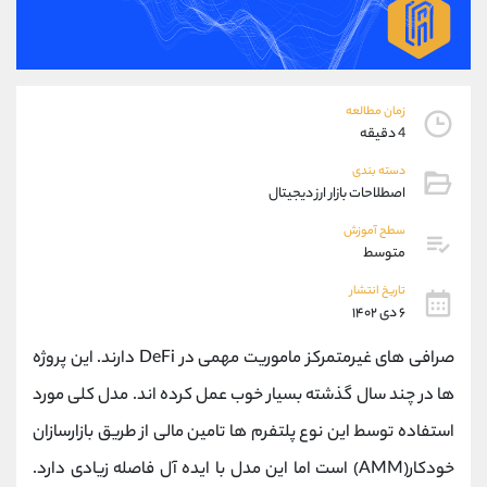
موبایل
09194198792
واتساپ
شروع گفتگو
تلگرام
@Armteam_admin_33
داخلی
118
زمان مطالعه
4 دقیقه
پشتیبان فروش
(ایمان پوراسماعیلی)
دسته بندی
موبایل
09927779040
اصطلاحات بازار ارز دیجیتال
واتساپ
شروع گفتگو
سطح آموزش
تلگرام
@Armteam_admin_por
متوسط
داخلی
107
تاریخ انتشار
۶ دی ۱۴۰۲
اطلاعات تماس
(دفتر فروش)
صرافی های غیرمتمرکز ماموریت مهمی در DeFi دارند. این پروژه
تلفن
021-22021030
تلفن
021-22021040
ها در چند سال گذشته بسیار خوب عمل کرده اند. مدل کلی مورد
بدون پیش شماره
90001030
استفاده توسط این نوع پلتفرم ها تامین مالی از طریق بازارسازان
اینستاگرام
@alireza.mehrabii
خودکار(AMM) است اما این مدل با ایده آل فاصله زیادی دارد.
کانال تلگرام
@alirezamehrabi_com