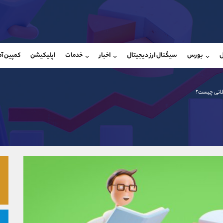
بان فروش
پشتیبان فروش
(ایمان پوراسماعیلی)
(محسن یزدی)
ل
بورس
سیگنال ارز دیجیتال
اخبار
خدمات
اپلیکیشن
کمپین آ
09927779040
موبایل
9304891085
شروع گفتگو
واتساپ
شروع گفتگ
@Armteam_admin_por
تلگرام
Armteam_admin_103
لاتی چیست؟
107
داخلی
03