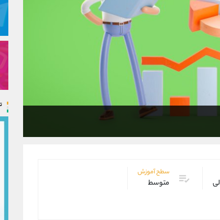
ت
سطح آموزش
لی
متوسط