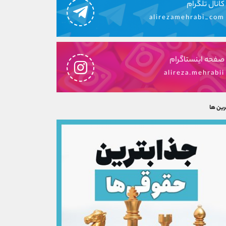
کانال تلگرام
alirezamehrabi_com
صفحه اینستاگرام
alireza.mehrabii
رین ها