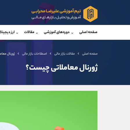
پشتیبان فروش
پشتی
(یوسف فرخنده)
صفحه اصلی
دوره‌های آموزشی
مقالات
ارز دیجیتا
موبایل
09194198792
موبایل
واتساپ
شروع گفتگو
واتساپ
تلگرام
@Armteam_admin_33
تلگرام
صفحه اصلی
مقالات بازار مالی
اصطلاحات بازار مالی
ژورنال معام
داخلی
118
داخلی
ژورنال معاملاتی چیست؟
اطلاعات تماس
(دفتر فروش)
تلفن
تلفن
بدون پیش شماره
اینستاگرام
کانال تلگرام
کانال بله