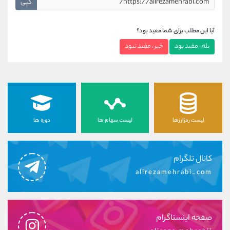
کپی
آیا این مطلب برای شما مفید بود؟
بله ، مفید بود
خیر ، مفید نبود
لیست رمزارزها
لیست سهام ها
دوره ها
کانال تلگرام
alirezamehrabi_com
صفحه اینستاگرام