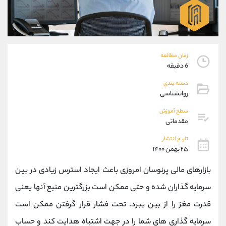
موبایل
09927779040
واتساپ
شروع گفتگو
تلگرام
@Armteam_admin_por
داخلی
107
زمان مطالعه
6 دقیقه
پشتیبان فروش
(یوسف فرخنده)
دسته بندی
موبایل
09194198792
روانشناسی
واتساپ
شروع گفتگو
تلگرام
@Armteam_admin_33
سطح آموزش
مقدماتی
داخلی
118
تاریخ انتشار
۲۵ بهمن ۱۴۰۰
اطلاعات تماس
(دفتر فروش)
تلفن
021-22021030
بازارهای مالی پرنوسان امروزی باعث ایجاد استرس زیادی در بین
تلفن
021-22021040
سرمایه گذاران شده و حتی ممکن است بزرگترین منبع آنها یعنی
بدون پیش شماره
90001030
قدرت مغز را از بین ببرد. تحت فشار قرار گرفتن ممکن است
اینستاگرام
@alireza.mehrabii
کانال تلگرام
@alirezamehrabi_com
سرمایه گذاری های شما را در جهت اشتباه هدایت کند و حساب