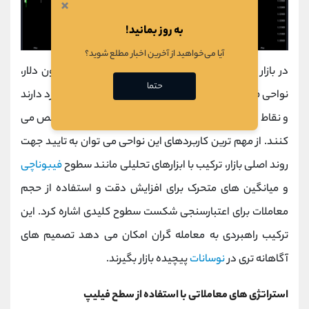
×
به روز بمانید!
آیا می‌خواهید از آخرین اخبار مطلع شوید؟
در بازار فارکس با
حجم معاملات
روزانه بیش از 6 تریلیون دلار،
حتما
نواحی فیلیپ به عنوان ابزاری کلیدی در
پرایس اکشن
کاربرد دارند
و نقاط
ورود و خروج
کم ‌ریسکی را برای معامله ‌گران مشخص می
کنند. از مهم ‌ترین کاربردهای این نواحی می ‌توان به تایید جهت
روند اصلی بازار، ترکیب با ابزارهای تحلیلی مانند سطوح
فیبوناچی
و میانگین‌ های متحرک برای افزایش دقت و استفاده از حجم
معاملات برای اعتبارسنجی شکست سطوح کلیدی اشاره کرد. این
ترکیب راهبردی به معامله ‌گران امکان می‌ دهد تصمیم‌ های
آگاهانه ‌تری در
نوسانات
پیچیده بازار بگیرند.
استراتژی های معاملاتی با استفاده از سطح فیلیپ