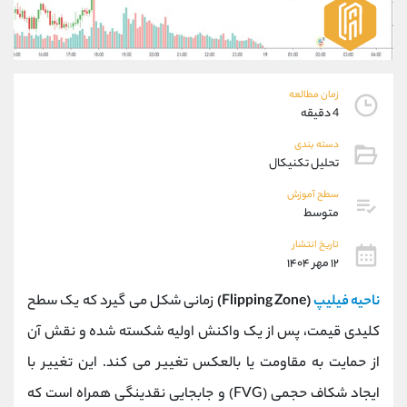
موبایل
09304891085
واتساپ
شروع گفتگو
تلگرام
@Armteam_admin_103
داخلی
103
زمان مطالعه
4 دقیقه
پشتیبان فروش
(فائزه تهرانی)
دسته بندی
موبایل
09101364784
تحلیل تکنیکال
واتساپ
شروع گفتگو
سطح آموزش
تلگرام
@Armteam_admin_104
متوسط
داخلی
104
تاریخ انتشار
۱۲ مهر ۱۴۰۴
اطلاعات تماس
(دفتر فروش)
ناحیه فیلیپ
(Flipping Zone)
زمانی شکل می‌ گیرد که یک سطح
تلفن
021-22021030
تلفن
021-22021040
کلیدی قیمت، پس از یک واکنش اولیه شکسته شده و نقش آن
بدون پیش شماره
90001030
از حمایت به مقاومت یا بالعکس تغییر می‌ کند. این تغییر با
اینستاگرام
@alireza.mehrabii
کانال تلگرام
@alirezamehrabi_com
ایجاد شکاف حجمی (FVG) و جابجایی نقدینگی همراه است که