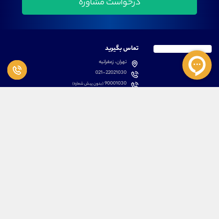
تماس بگیرید
تهران، زعفرانیه
021-22021030
90001030
(بدون پیش شماره)
پشتیبانی
دسترسی سریع
سوالات متداول
مطالب آموزشی بورس
دانلود اپلیکیشن اختصاصی
لیست دوره های آموزشی
نرم افزار های کاربردی
معرفی سهام ها
قوانین و مقررات
تحلیل تکنیکال رمز ارزها
کانال رسمی در پیام رسان بله
درباره ما