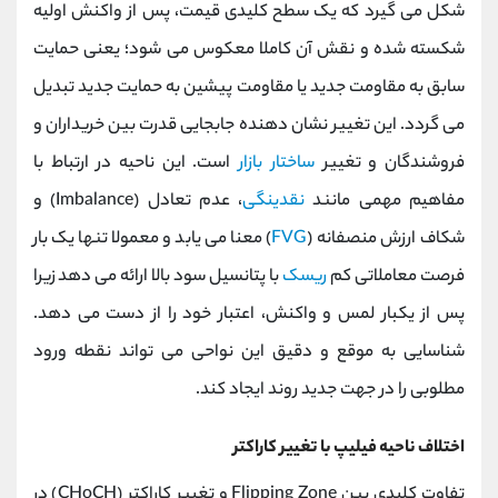
شکل می ‌گیرد که یک سطح کلیدی قیمت، پس از واکنش اولیه
شکسته شده و نقش آن کاملا معکوس می ‌شود؛ یعنی حمایت
سابق به مقاومت جدید یا مقاومت پیشین به حمایت جدید تبدیل
می گردد. این تغییر نشان‌ دهنده جابجایی قدرت بین خریداران و
فروشندگان و تغییر
ساختار بازار
است. این ناحیه در ارتباط با
مفاهیم مهمی مانند
نقدینگی
، عدم تعادل (Imbalance) و
شکاف ارزش منصفانه (
FVG
) معنا می ‌یابد و معمولا تنها یک بار
فرصت معاملاتی کم ‌
ریسک
با پتانسیل سود بالا ارائه می ‌دهد زیرا
پس از یکبار لمس و واکنش، اعتبار خود را از دست می ‌دهد.
شناسایی به موقع و دقیق این نواحی می ‌تواند نقطه ورود
مطلوبی را در جهت جدید روند ایجاد کند.
اختلاف ناحیه فیلیپ با تغییر کاراکتر
تفاوت کلیدی بین Flipping Zone و تغییر کاراکتر (CHoCH) در