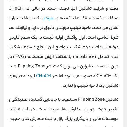
دقت و شرایط تشکیل آنها نهفته است. در حالی که CHoCH
صرفا با شکست سقف ‌ها یا کف ‌های
نمودار
، تغییر ساختار بازار را
نشان می‌ دهد،
ناحیه فیلیپ
فرآیندی دقیق‌ تر دارد و نیازمند سه
شرط اساسی است: اول واکنش اولیه قیمت به یک سطح کلیدی
عرضه یا تقاضا، دوم شکست واضح این سطح و سوم تشکیل
عدم ‌تعادل (Imbalance) یا شکاف ارزش منصفانه (FVG) در
حین شکست. بنابراین می‌ توان گفت هر Flipping Zone حتما
یک CHoCH محسوب می ‌شود اما هر
CHoCH
لزوما معیارهای
تشکیل یک ناحیه فیلیپ را ندارد.
تشکیل Flipping Zone مستقیما با جابجایی گسترده نقدینگی و
تغییر جهت جریان سفارش ‌ها مرتبط است. در این فرآیند،
موسسات مالی و بازیگران بزرگ بازار با ثبت سفارش ‌های حجیم،