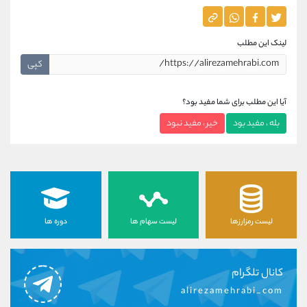
لینک این مطلب
کپی
آیا این مطلب برای شما مفید بود؟
بله ، مفید بود
خیر ، مفید نبود
لیست رمزارزها
لیست سهام ها
دوره ها
کانال تلگرام
alirezamehrabi_com