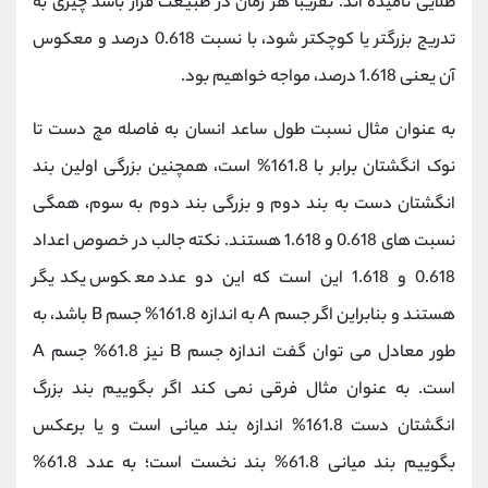
طلایی نامیده اند. تقریبا هر زمان در طبیعت قرار باشد چیزی به
تدریج بزرگتر یا کوچکتر شود، با نسبت 0.618 درصد و معکوس
آن یعنی 1.618 درصد، مواجه خواهیم بود.
به عنوان مثال نسبت طول ساعد انسان به فاصله مچ دست تا
نوک انگشتان برابر با 161.8% است، همچنین بزرگی اولین بند
انگشتان دست به بند دوم و بزرگی بند دوم به سوم، همگی
نسبت های 0.618 و 1.618 هستند. نکته جالب در خصوص اعداد
0.618 و 1.618 این است که این دو عدد معکوس یکدیگر
هستند و بنابراین اگر جسم A به اندازه 161.8% جسم B باشد، به
طور معادل می توان گفت اندازه جسم B نیز 61.8% جسم A
است. به عنوان مثال فرقی نمی کند اگر بگوییم بند بزرگ
انگشتان دست 161.8% اندازه بند میانی است و یا برعکس
بگوییم بند میانی 61.8% بند نخست است؛ به عدد 61.8%