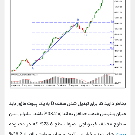
بخاطر دارید که برای تبدیل شدن سقف B به یک پیوت ماژور باید
میزان ریتریس قیمت حداقل به اندازه 38.2% باشد، بنابراین بین
سطوح مختلف فیبوناچی، صرفا سطح 23.6% که در محدوده
پیوت
های مینور قرار می گیرد و سایر سطوح بالاتر از 38.2%