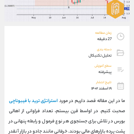
موبایل
09927779040
واتساپ
شروع گفتگو
تلگرام
@Armteam_admin_por
داخلی
107
زمان مطالعه
27 دقیقه
پشتیبان فروش
(یوسف فرخنده)
دسته بندی
موبایل
09194198792
تحلیل تکنیکال
واتساپ
شروع گفتگو
تلگرام
@Armteam_admin_33
سطح آموزش
پیشرفته
داخلی
118
تاریخ انتشار
۱۹ اسفند ۱۴۰۲
اطلاعات تماس
(دفتر فروش)
تلفن
021-22021030
ما در این مقاله قصد داریم در مورد
استراتژی ترید با فیبوناچی
تلفن
021-22021040
صحبت کنیم. در اواسط قرن بیستم، تعداد فراوانی از اهالی
بدون پیش شماره
90001030
بورس در تلاش برای جستجوی هر نوع فرمول و رابطه پنهانی در
اینستاگرام
@alireza.mehrabii
کانال تلگرام
@alirezamehrabi_com
پشت پرده بازارهای مالی بودند. خرفاتی مانند جادو در بازار آنقدر