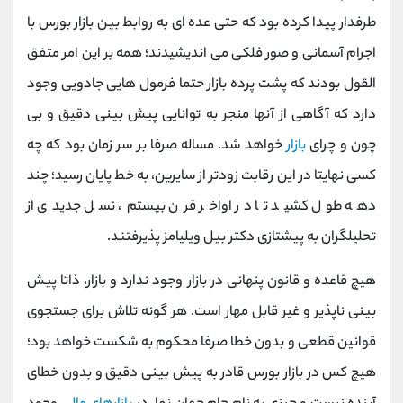
کانال بله
@alirezamehrabi_official
طرفدار پیدا کرده بود که حتی عده ای به روابط بین بازار بورس با
اجرام آسمانی و صور فلکی می اندیشیدند؛ همه بر این امر متفق
القول بودند که پشت پرده بازار حتما فرمول هایی جادویی وجود
دارد که آگاهی از آنها منجر به توانایی پیش بینی دقیق و بی
چون و چرای
بازار
خواهد شد. مساله صرفا بر سر زمان بود که چه
کسی نهایتا در این رقابت زودتر از سایرین، به خط پایان رسید؛ چند
دهه طول کشید تا در اواخر قرن بیستم، نسل جدیدی از
تحلیلگران به پیشتازی دکتر بیل ویلیامز پذیرفتند.
هیچ قاعده و قانون پنهانی در بازار وجود ندارد و بازار، ذاتا پیش
بینی ناپذیر و غیر قابل مهار است. هر گونه تلاش برای جستجوی
قوانین قطعی و بدون خطا صرفا محکوم به شکست خواهد بود؛
هیچ کس در بازار بورس قادر به پیش بینی دقیق و بدون خطای