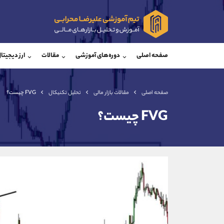
پشتیبان فروش
پشتی
(یوسف فرخنده)
صفحه اصلی
دوره‌های آموزشی
مقالات
ارز دیجیتا
موبایل
09194198792
موبایل
واتساپ
شروع گفتگو
واتساپ
تلگرام
@Armteam_admin_33
تلگرام
صفحه اصلی
مقالات بازار مالی
تحلیل تکنیکال
FVG چیست؟
داخلی
118
داخلی
FVG چیست؟
اطلاعات تماس
(دفتر فروش)
تلفن
تلفن
بدون پیش شماره
اینستاگرام
کانال تلگرام
کانال بله