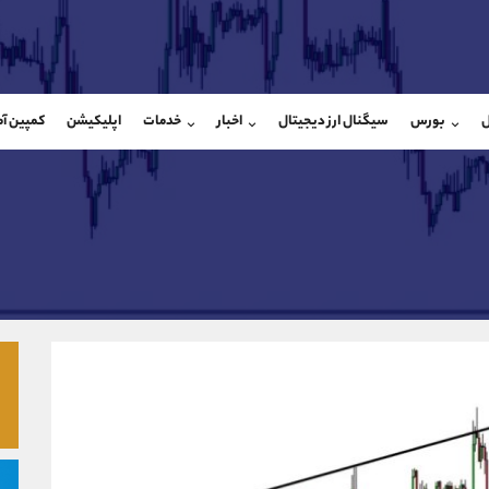
بان فروش
پشتیبان فروش
(ایمان پوراسماعیلی)
(فائزه تهرانی)
ل
بورس
سیگنال ارز دیجیتال
اخبار
خدمات
اپلیکیشن
کمپین آ
09927779040
موبایل
9101364784
شروع گفتگو
واتساپ
شروع گفتگ
@Armteam_admin_por
تلگرام
Armteam_admin_104
107
داخلی
04