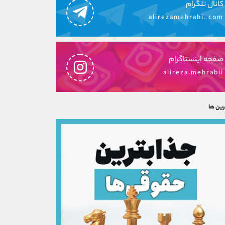
کانال تلگرام
alirezamehrabi_com
صفحه اینستاگرام
alireza.mehrabii
رین ها