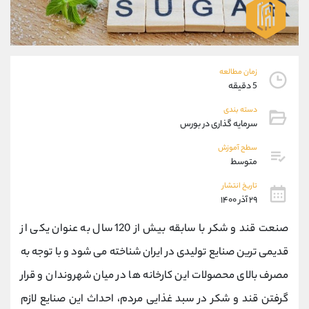
موبایل
09304891085
واتساپ
شروع گفتگو
تلگرام
@Armteam_admin_103
داخلی
103
زمان مطالعه
5 دقیقه
پشتیبان فروش
(ایمان پوراسماعیلی)
دسته بندی
موبایل
09927779040
سرمایه گذاری در بورس
واتساپ
شروع گفتگو
سطح آموزش
تلگرام
@Armteam_admin_por
متوسط
داخلی
107
تاریخ انتشار
۲۹ آذر ۱۴۰۰
اطلاعات تماس
(دفتر فروش)
صنعت قند و شکر با سابقه بیش از 120 سال به عنوان یکی از
تلفن
021-22021030
تلفن
021-22021040
قدیمی ترین صنایع تولیدی در ایران شناخته می شود و با توجه به
بدون پیش شماره
90001030
مصرف بالای محصولات این کارخانه ها در میان شهروندان و قرار
اینستاگرام
@alireza.mehrabii
کانال تلگرام
@alirezamehrabi_com
گرفتن قند و شکر در سبد غذایی مردم، احداث این صنایع لازم