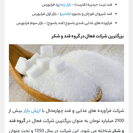
قند تربت حيدريه (قتربت) -
بازار پايه
زرد فرابورس
قند شيروان قوچان و بجنورد (
قشير
) - بازار اول فرابورس
فرآورده های غذايی قندی ياسوج (قند ياسوج) - بازار سوم فرابورس
بزرگترین شرکت فعال در گروه قند و شکر
شرکت فرآورده های غذایی و قند چهارمحال با
ارزش بازار
بیش از
2100 میلیارد تومان به عنوان بزرگترین شرکت فعال در
گروه قند
و شکر
شناخته می شود. این شرکت در سال 1350 و تحت عنوان