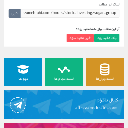
لینک این مطلب
کپی
آیا این مطلب برای شما مفید بود؟
بله ، مفید بود
خیر ، مفید نبود
لیست رمزارزها
لیست سهام ها
دوره ها
کانال تلگرام
alirezamehrabi_com