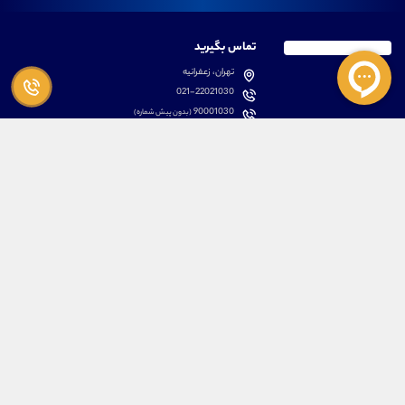
تماس بگیرید
تهران، زعفرانیه
021-22021030
90001030
(بدون پیش شماره)
پشتیبانی
دسترسی سریع
سوالات متداول
مطالب آموزشی بورس
دانلود اپلیکیشن اختصاصی
لیست دوره های آموزشی
نرم افزار های کاربردی
معرفی سهام ها
قوانین و مقررات
تحلیل تکنیکال رمز ارزها
کانال رسمی در پیام رسان بله
درباره ما
کلیه حقوق مادی و معنوی برای تیم آموزشی علیرضا محرابی محفوظ می باشد.
ARM Web Design Group