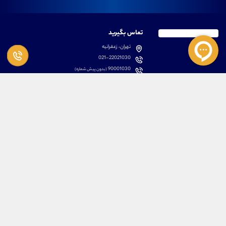
تماس بگیرید
تهران، زعفرانیه
021-22021030
90001030
(بدون پیش شماره)
پشتیبانی
دسترسی سریع
سوالات متداول
مطالب آموزشی بورس
دانلود اپلیکیشن اختصاصی
لیست دوره های آموزشی
نرم افزار های کاربردی
معرفی سهام ها
قوانین و مقررات
تحلیل تکنیکال رمز ارزها
کانال رسمی در پیام رسان بله
درباره ما
کلیه حقوق مادی و معنوی برای تیم آموزشی علیرضا محرابی محفوظ می باشد.