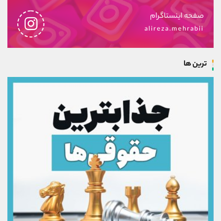
صفحه اینستاگرام
alireza.mehrabii
ترین ها