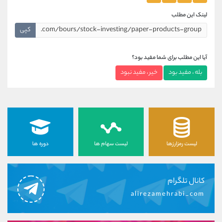
لینک این مطلب
کپی
آیا این مطلب برای شما مفید بود؟
بله ، مفید بود
خیر ، مفید نبود
لیست رمزارزها
لیست سهام ها
دوره ها
کانال تلگرام
alirezamehrabi_com