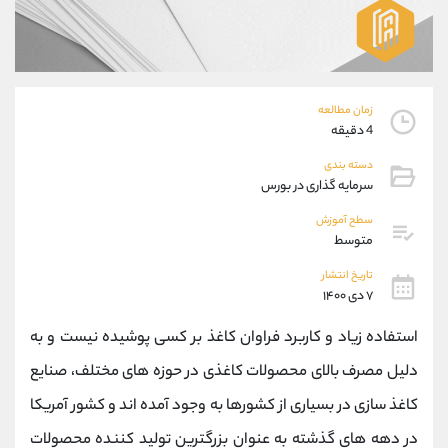
موبایل
09304891085
واتساپ
شروع گفتگو
تلگرام
@Armteam_admin_103
داخلی
103
زمان مطالعه
4 دقیقه
پشتیبان فروش
(ایمان پوراسماعیلی)
دسته بندی
موبایل
09927779040
سرمایه گذاری در بورس
واتساپ
شروع گفتگو
تلگرام
@Armteam_admin_por
سطح آموزش
متوسط
داخلی
107
تاریخ انتشار
۷ دی ۱۴۰۰
اطلاعات تماس
(دفتر فروش)
تلفن
021-22021030
استفاده زیاد و کاربرد فراوان کاغذ بر کسی پوشیده نیست و به
تلفن
021-22021040
دلیل مصرف بالای محصولات کاغذی در حوزه های مختلف، صنایع
بدون پیش شماره
90001030
کاغذ سازی در بسیاری از کشورها به وجود آمده اند و کشور آمریکا
اینستاگرام
@alireza.mehrabii
کانال تلگرام
@alirezamehrabi_com
در دهه های گذشته به عنوان بزرگترین تولید کننده محصولات