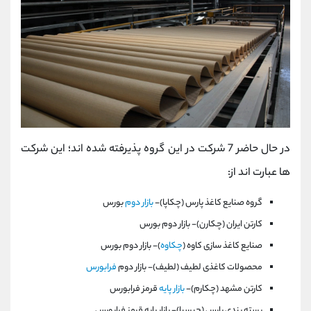
در حال حاضر 7 شرکت در این گروه پذیرفته شده اند؛ این شرکت
ها عبارت اند از:
گروه صنايع كاغذ پارس (چكاپا)-
بازار دوم
بورس
كارتن‌ ايران‌ (چكارن)- بازار دوم بورس
صنایع کاغذ سازی کاوه‌ (
چكاوه
)- بازار دوم بورس
محصولات كاغذی لطيف (لطيف)- بازار دوم
فرابورس
كارتن‌ مشهد (چكارم)-
بازار پايه
قرمز فرابورس
بسته‌ بندی‌ پارس (چبسپا)- بازار پايه قرمز فرابورس