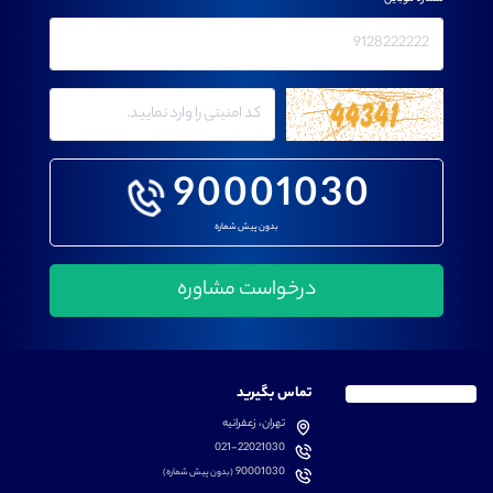
90001030
بدون پیش شماره
تماس بگیرید
تهران، زعفرانیه
021-22021030
90001030
(بدون پیش شماره)