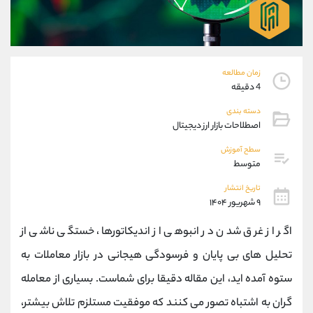
موبایل
09101364784
واتساپ
شروع گفتگو
تلگرام
@Armteam_admin_104
داخلی
104
زمان مطالعه
4 دقیقه
پشتیبان فروش
(ایمان پوراسماعیلی)
دسته بندی
موبایل
09927779040
اصطلاحات بازار ارز دیجیتال
واتساپ
شروع گفتگو
سطح آموزش
تلگرام
@Armteam_admin_por
متوسط
داخلی
107
تاریخ انتشار
۹ شهریور ۱۴۰۴
اطلاعات تماس
(دفتر فروش)
اگر از غرق شدن در انبوهی از اندیکاتورها، خستگی ناشی از
تلفن
021-22021030
تلفن
021-22021040
تحلیل ‌های بی ‌پایان و فرسودگی هیجانی در بازار معاملات به
بدون پیش شماره
90001030
ستوه آمده ‌اید، این مقاله دقیقا برای شماست. بسیاری از معامله
اینستاگرام
@alireza.mehrabii
کانال تلگرام
@alirezamehrabi_com
‌گران به اشتباه تصور می کنند که موفقیت مستلزم تلاش بیشتر،