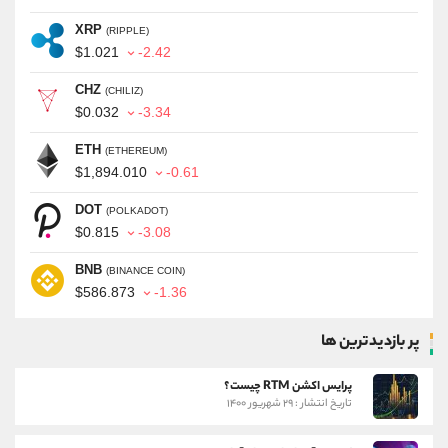
XRP
(RIPPLE)
$1.021
-2.42
CHZ
(CHILIZ)
$0.032
-3.34
ETH
(ETHEREUM)
$1,894.010
-0.61
DOT
(POLKADOT)
$0.815
-3.08
BNB
(BINANCE COIN)
$586.873
-1.36
پر بازدیدترین ها
پرایس اکشن RTM چیست؟
تاریخ انتشار : ۲۹ شهریور ۱۴۰۰