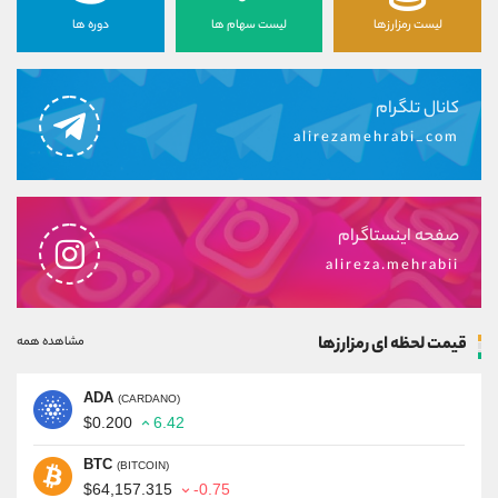
لیست رمزارزها
لیست سهام ها
دوره ها
کانال تلگرام
alirezamehrabi_com
صفحه اینستاگرام
alireza.mehrabii
قیمت لحظه ای رمزارزها
مشاهده همه
ADA
(CARDANO)
$0.200
6.42
BTC
(BITCOIN)
$64,157.315
-0.75