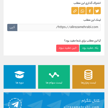
اشتراک گذاری این مطلب
لینک این مطلب
کپی
آیا این مطلب برای شما مفید بود؟
بله ، مفید بود
خیر ، مفید نبود
لیست رمزارزها
لیست سهام ها
دوره ها
کانال تلگرام
alirezamehrabi_com