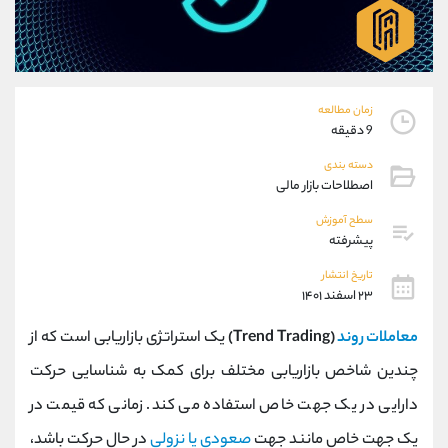
موبایل
09194198792
واتساپ
شروع گفتگو
تلگرام
@Armteam_admin_33
داخلی
118
زمان مطالعه
9 دقیقه
پشتیبان فروش
(ایمان پوراسماعیلی)
دسته بندی
موبایل
09927779040
اصطلاحات بازار مالی
واتساپ
شروع گفتگو
تلگرام
@Armteam_admin_por
سطح آموزش
پیشرفته
داخلی
107
تاریخ انتشار
۲۳ اسفند ۱۴۰۱
اطلاعات تماس
(دفتر فروش)
تلفن
021-22021030
معاملات روند
(Trend Trading)
یک استراتژی بازاریابی است که از
تلفن
021-22021040
چندین شاخص بازاریابی مختلف برای کمک به شناسایی حرکت
بدون پیش شماره
90001030
دارایی در یک جهت خاص استفاده می کند. زمانی که قیمت در
اینستاگرام
@alireza.mehrabii
کانال تلگرام
@alirezamehrabi_com
یک جهت خاص مانند جهت
صعودی یا نزولی
در حال حرکت باشد،