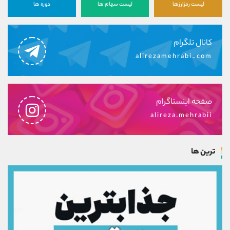
لیست رمزارزها
لیست سهام ها
دوره ها
کانال تلگرام
alirezamehrabi_com
صفحه اینستاگرام
alireza.mehrabii
ترین ها