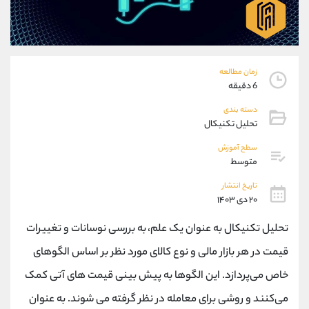
موبایل
09304891085
واتساپ
شروع گفتگو
تلگرام
@Armteam_admin_103
داخلی
103
زمان مطالعه
6 دقیقه
پشتیبان فروش
(فائزه تهرانی)
دسته بندی
موبایل
09101364784
تحلیل تکنیکال
واتساپ
شروع گفتگو
سطح آموزش
تلگرام
@Armteam_admin_104
متوسط
داخلی
104
تاریخ انتشار
۲۰ دی ۱۴۰۳
اطلاعات تماس
(دفتر فروش)
تحلیل تکنیکال به عنوان یک علم، به بررسی نوسانات و تغییرات
تلفن
021-22021030
تلفن
021-22021040
قیمت در هر بازار مالی و نوع کالای مورد نظر بر اساس الگوهای
بدون پیش شماره
90001030
خاص می‌پردازد. این الگوها به پیش ‌بینی قیمت‌ های آتی کمک
اینستاگرام
@alireza.mehrabii
کانال تلگرام
@alirezamehrabi_com
می‌کنند و روشی برای معامله در نظر گرفته می ‌شوند. به عنوان