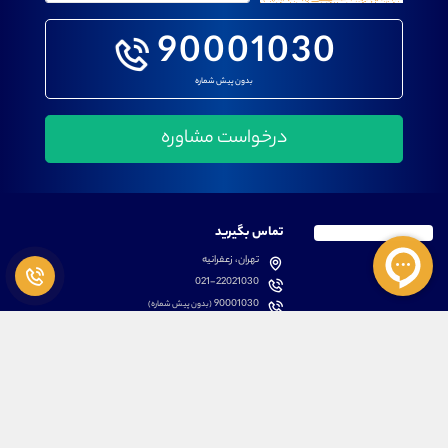
90001030
بدون پیش شماره
تماس بگیرید
تهران، زعفرانیه
021-22021030
90001030
(بدون پیش شماره)
پشتیبانی
دسترسی سریع
سوالات متداول
مطالب آموزشی بورس