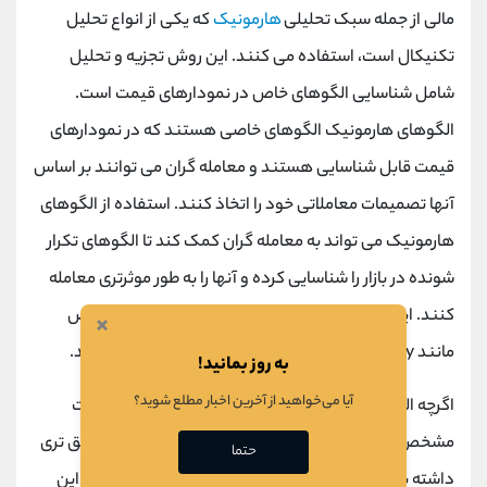
مالی از جمله سبک تحلیلی
هارمونیک
که یکی از انواع تحلیل
تکنیکال است، استفاده می کنند. این روش تجزیه و تحلیل
شامل شناسایی الگوهای خاص در نمودارهای قیمت است.
الگوهای هارمونیک الگوهای خاصی هستند که در نمودارهای
قیمت قابل شناسایی هستند و معامله گران می توانند بر اساس
آنها تصمیمات معاملاتی خود را اتخاذ کنند. استفاده از الگوهای
هارمونیک می تواند به معامله گران کمک کند تا الگوهای تکرار
شونده در بازار را شناسایی کرده و آنها را به طور موثرتری معامله
کنند. این الگوها اغلب در
نمودارهای قیمت
با اشکال خاص
×
مانند AB=CD،
، Butterfly و Bat دیده می شوند.
Gartley
به روز بمانید!
آیا می‌خواهید از آخرین اخبار مطلع شوید؟
اگرچه الگوهای هارمونیک به طور کلی در نمودارهای قیمت
مشخص نیستند و ممکن است نیاز به تجزیه و تحلیل دقیق تری
حتما
داشته باشند، با تمرین و تجربه، معامله گران می توانند از این