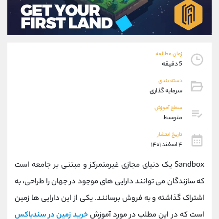
موبایل
09194198792
واتساپ
شروع گفتگو
تلگرام
@Armteam_admin_33
داخلی
118
زمان مطالعه
5 دقیقه
پشتیبان فروش
(فائزه تهرانی)
دسته بندی
موبایل
09101364784
سرمایه گذاری
واتساپ
شروع گفتگو
تلگرام
@Armteam_admin_104
سطح آموزش
متوسط
داخلی
104
تاریخ انتشار
۴ اسفند ۱۴۰۱
اطلاعات تماس
(دفتر فروش)
تلفن
021-22021030
Sandbox یک دنیای مجازی غیرمتمرکز و مبتنی بر جامعه است
تلفن
021-22021040
که سازندگان می توانند دارایی های موجود در جهان را طراحی، به
بدون پیش شماره
90001030
اشتراک گذاشته و به فروش برسانند. یکی از این دارایی ها زمین
اینستاگرام
@alireza.mehrabii
کانال تلگرام
@alirezamehrabi_com
است که در این مطلب در مورد آموزش
خرید زمین در سندباکس