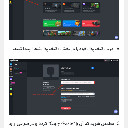
B: آدرس کیف پول خود را در بخش «کیف پول شما» پیدا کنید.
C: مطمئن شوید که آن را "Copy/Paste" کرده و در صرافی وارد