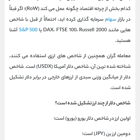
کدام بخش از چرخه اقتصاد چگونه عمل می ‌کند (RoW)؛ اگر قبلاً
در بازار
سهام
سرمایه گذاری کرده ‌اید، احتمالاً از قبل با شاخص
هایی مانند DAX، FTSE 100، Russell 2000 یا
S&P 500
آشنا
هستید.
معامله گران همچنین از شاخص های ارزی استفاده می کنند،
شناخته شده ترین آن، شاخص دلار آمریکا (USDX) است. شاخص
دلار از میانگین وزنی سبدی از ارزهای خارجی در برابر دلار تشکیل
شده است.
شاخص دلار از چند ارز تشکیل شده است؟
اولین ارز در شاخص دلار یورو (یورو) است؛
دومین ارز ین (JPY) است؛