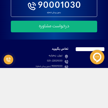
90001030
بدون پیش شماره
تماس بگیرید
تهران، زعفرانیه
021-22021030
90001030
(بدون پیش شماره)
پشتیبانی
دسترسی سریع
سوالات متداول
مطالب آموزشی بورس
دانلود اپلیکیشن اختصاصی
لیست دوره های آموزشی