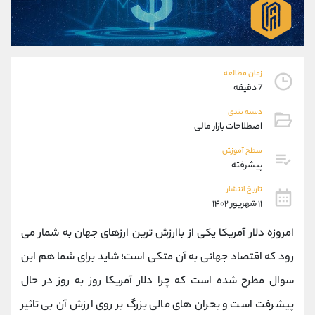
موبایل
09101364784
واتساپ
شروع گفتگو
تلگرام
@Armteam_admin_104
داخلی
104
زمان مطالعه
7 دقیقه
پشتیبان فروش
(محسن یزدی)
دسته بندی
موبایل
09304891085
اصطلاحات بازار مالی
واتساپ
شروع گفتگو
سطح آموزش
تلگرام
@Armteam_admin_103
پیشرفته
داخلی
103
تاریخ انتشار
۱۱ شهریور ۱۴۰۲
اطلاعات تماس
(دفتر فروش)
امروزه دلار آمریکا یکی از باارزش ترین ارزهای جهان به شمار می
تلفن
021-22021030
تلفن
021-22021040
رود که اقتصاد جهانی به آن متکی است؛ شاید برای شما هم این
بدون پیش شماره
90001030
سوال مطرح شده است که چرا دلار آمریکا روز به روز در حال
اینستاگرام
@alireza.mehrabii
کانال تلگرام
@alirezamehrabi_com
پیشرفت است و بحران های مالی بزرگ بر روی ارزش آن بی تاثیر