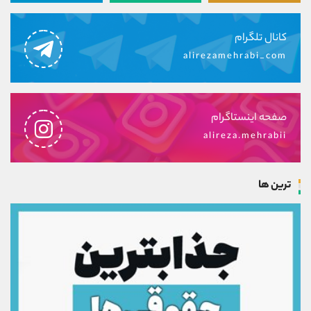
کانال تلگرام
alirezamehrabi_com
صفحه اینستاگرام
alireza.mehrabii
ترین ها