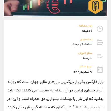
موبایل
09194198792
واتساپ
شروع گفتگو
تلگرام
@Armteam_admin_33
داخلی
118
زمان مطالعه
6 دقیقه
پشتیبان فروش
(محسن یزدی)
دسته بندی
موبایل
09304891085
معامله گر موفق
واتساپ
شروع گفتگو
سطح آموزش
تلگرام
@Armteam_admin_103
متوسط
داخلی
103
تاریخ انتشار
۲۶ شهریور ۱۴۰۲
اطلاعات تماس
(دفتر فروش)
بازار فارکس یکی از بزرگترین بازارهای مالی جهان است که روزانه
تلفن
021-22021030
تلفن
021-22021040
افراد بسیاری زیادی در آن اقدام به معامله می کنند؛ البته باید
بدون پیش شماره
90001030
بدانید که این بازار با نوسانات بسیار زیادی همراه است و این امر
اینستاگرام
@alireza.mehrabii
کانال تلگرام
@alirezamehrabi_com
موجب می شود تا گاهی آنطور که معامله گر پیش بینی کرده