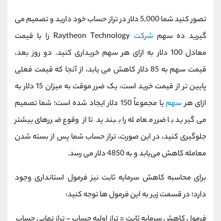
تصور کنید شما 5,000 دلار در تراز حساب خود دارید و تصمیم می
‌گیرید ده سهم
شرکت
Raytheon Technology را با قیمت
معادل 100 دلار به ازای هر سهم خریداری کنید. دو روز بعد،
قیمت سهم به 85 دلار کاهش می یابد، از آنجا که قیمت فعلی
پایین ‌تر از قیمت خرید است، یک ضرر موقت به میزان 15 دلار به
ازای هر
سهم
یا مجموعاً 150 دلار ایجاد شده است؛ شما تصمیم
می‌گیرید با ضرر معامله را ببندید تا از وقوع ضررهای بیشتر
جلوگیری کنید، در این صورت، تراز حساب شما پس از بسته شدن
معامله کاهش می‌یابد و به 4850 دلار می ‌رسد.
برای محاسبه کاهش سرمایه ثابت نیز فرمول استانداری وجود
دارد؛ در قسمت زیر به این فرمول ها توجه کنید:
فرمول کاهش سرمایه ثابت = تراز اولیه حساب - تراز نهایی حساب