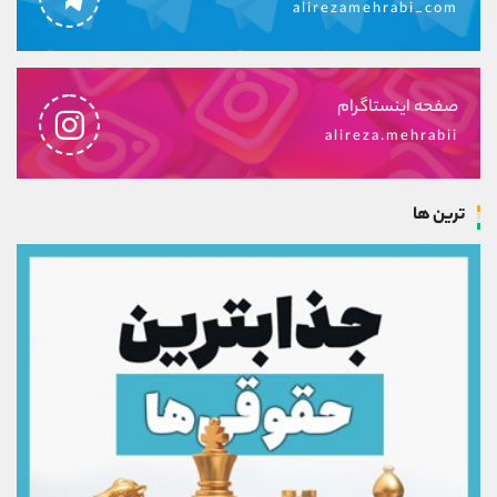
alirezamehrabi_com
صفحه اینستاگرام
alireza.mehrabii
ترین ها