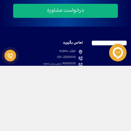
تماس بگیرید
تهران، زعفرانیه
021-22021030
90001030
(بدون پیش شماره)
پشتیبانی
دسترسی سریع
سوالات متداول
مطالب آموزشی بورس
دانلود اپلیکیشن اختصاصی
لیست دوره های آموزشی
نرم افزار های کاربردی
معرفی سهام ها
قوانین و مقررات
تحلیل تکنیکال رمز ارزها
کانال رسمی در پیام رسان بله
درباره ما