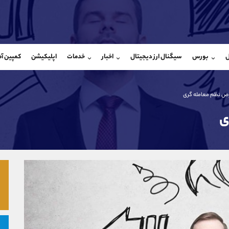
بان فروش
پشتیبان فروش
(فائزه تهرانی)
(محسن یزدی)
ل
بورس
سیگنال ارز دیجیتال
اخبار
خدمات
اپلیکیشن
کمپین آ
09101364784
موبایل
9304891085
شروع گفتگو
واتساپ
شروع گفتگ
@Armteam_admin_104
تلگرام
Armteam_admin_103
104
داخلی
03