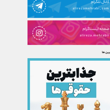
کانال تلگرام
alirezamehrabi_com
صفحه اینستاگرام
alireza.mehrabii
رین ها