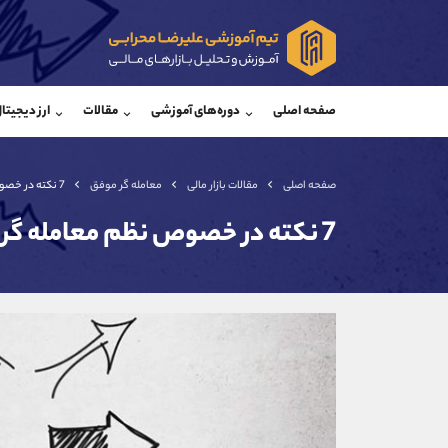
پشتیبان فروش
پشتی
(یوسف فرخنده)
صفحه اصلی
دوره‌های آموزشی
مقالات
ارز دیجیتا
موبایل
09194198792
موبایل
واتساپ
شروع گفتگو
واتساپ
تلگرام
@Armteam_admin_33
تلگرام
صفحه اصلی
مقالات بازار مالی
معامله گر موفق
7 نکته در خصوص نظم معامله گری
داخلی
118
داخلی
7 نکته در خصوص نظم معامله گری
اطلاعات تماس
(دفتر فروش)
تلفن
تلفن
بدون پیش شماره
اینستاگرام
کانال تلگرام
کانال بله