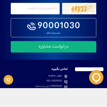
90001030
بدون پیش شماره
تماس بگیرید
تهران، زعفرانیه
021-22021030
90001030
(بدون پیش شماره)