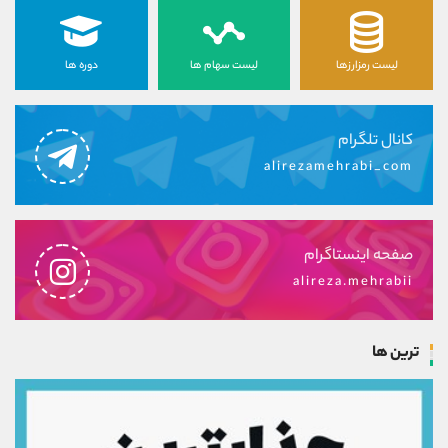
لیست رمزارزها
لیست سهام ها
دوره ها
کانال تلگرام
alirezamehrabi_com
صفحه اینستاگرام
alireza.mehrabii
ترین ها