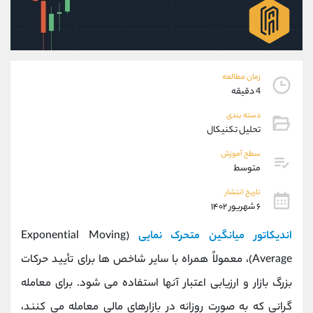
موبایل
09304891085
واتساپ
شروع گفتگو
تلگرام
@Armteam_admin_103
داخلی
103
زمان مطالعه
4 دقیقه
پشتیبان فروش
(فائزه تهرانی)
دسته بندی
موبایل
09101364784
تحلیل تکنیکال
واتساپ
شروع گفتگو
تلگرام
@Armteam_admin_104
سطح آموزش
متوسط
داخلی
104
تاریخ انتشار
۶ شهریور ۱۴۰۲
اطلاعات تماس
(دفتر فروش)
تلفن
021-22021030
اندیکاتور میانگین متحرک نمایی
(Exponential Moving
تلفن
021-22021040
Average)، معمولاً همراه با سایر شاخص ها برای تأیید حرکات
بدون پیش شماره
90001030
بزرگ بازار و ارزیابی اعتبار آنها استفاده می شود. برای معامله
اینستاگرام
@alireza.mehrabii
کانال تلگرام
@alirezamehrabi_com
گرانی که به صورت روزانه در بازارهای مالی معامله می کنند،