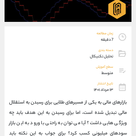
موبایل
09927779040
واتساپ
شروع گفتگو
تلگرام
@Armteam_admin_por
داخلی
107
زمان مطالعه
7 دقیقه
پشتیبان فروش
(فائزه تهرانی)
دسته بندی
موبایل
09101364784
تحلیل تکنیکال
واتساپ
شروع گفتگو
تلگرام
@Armteam_admin_104
سطح آموزش
متوسط
داخلی
104
تاریخ انتشار
۱۳ مرداد ۱۴۰۱
اطلاعات تماس
(دفتر فروش)
تلفن
021-22021030
بازارهای مالی به یکی از مسیرهای طلایی برای رسیدن به استقلال
تلفن
021-22021040
مالی تبدیل شده است، اما برای رسیدن به این هدف باید چه
بدون پیش شماره
90001030
ویژگی هایی داشت؟ آیا می توان به راحتی با ورود به این بازار
اینستاگرام
@alireza.mehrabii
کانال تلگرام
@alirezamehrabi_com
سودهای میلیونی کسب کرد؟ برای جواب به این نکته باید