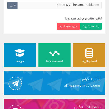
کپی
آیا این مطلب برای شما مفید بود؟
بله ، مفید بود
خیر ، مفید نبود
لیست رمزارزها
لیست سهام ها
دوره ها
کانال تلگرام
alirezamehrabi_com
صفحه اینستاگرام