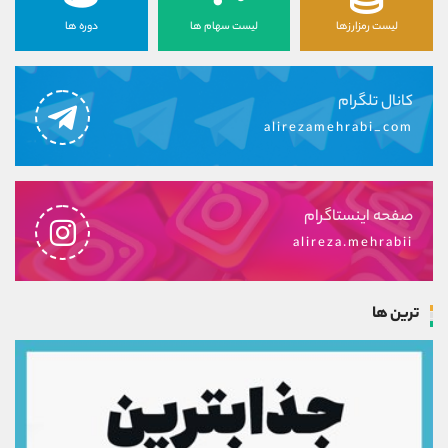
لیست رمزارزها
لیست سهام ها
دوره ها
کانال تلگرام
alirezamehrabi_com
صفحه اینستاگرام
alireza.mehrabii
ترین ها