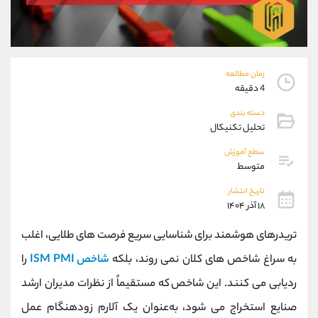
موبایل
09194198792
واتساپ
شروع گفتگو
تلگرام
@Armteam_admin_33
داخلی
118
زمان مطالعه
4 دقیقه
پشتیبان فروش
(ایمان پوراسماعیلی)
دسته بندی
موبایل
09927779040
تحلیل تکنیکال
واتساپ
شروع گفتگو
سطح آموزش
تلگرام
@Armteam_admin_por
متوسط
داخلی
107
تاریخ انتشار
۱۸ آذر ۱۴۰۴
اطلاعات تماس
(دفتر فروش)
تریدرهای هوشمند برای شناسایی سریع فرصت ‌های طلایی، اغلب
تلفن
021-22021030
تلفن
021-22021040
به سراغ شاخص‌ های کلان نمی‌ روند، بلکه
شاخص ISM PMI
را
بدون پیش شماره
90001030
ردیابی می کنند. این شاخص که مستقیماً از نظرات مدیران ارشد
اینستاگرام
@alireza.mehrabii
کانال تلگرام
@alirezamehrabi_com
صنایع استخراج می‌ شود، به‌عنوان یک آلارم زودهنگام عمل