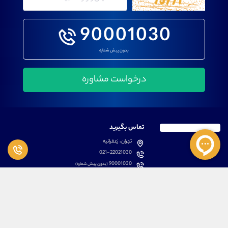
90001030
بدون پیش شماره
تماس بگیرید
تهران، زعفرانیه
021-22021030
90001030
(بدون پیش شماره)
پشتیبانی
دسترسی سریع