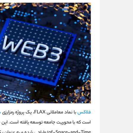
فلاکس
با نماد معاملاتی FLAX، یک پروژه رمزارزی
د
of-Space-and-Time) طراحی شده و به عنوان یک