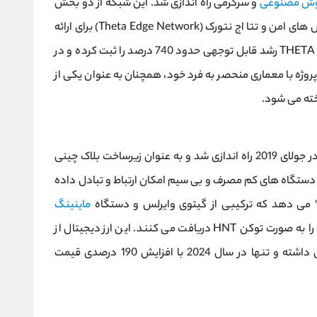
ش مصنوعی
و سرگرمی راه‌ اندازی شد. این شبکه از دو بخش
اصلی تشکیل شده است: بلاک ‌چین تتا برای تراکنش ‌های امن و تتا اج نتورک (Theta Edge Network) برای ارائه
خدمات لبه محاسباتی. از زمان عرضه تاکنون، قیمت THETA رشد قابل توجهی حدود 740 درصد را ثبت کرده و در
ی بیش از 13 دلار رسید. این پروژه با معماری منحصر به فرد خود، همچنان به عنوان یکی از
ته می ‌شود.
(HNT) یک پروژه غیرمتمرکز است که در جولای 2019 راه ‌اندازی شد و به عنوان زیرساخت بلاک ‌چینی
دستگاه‌ های کم‌ مصرف و بی‌ سیم امکان ارتباط و تبادل داده
 می‌ دهد که ترکیبی از گیتوی وایرلس و دستگاه
ماینینگ
هستند. کاربران با مشارکت در شبکه، پاداش خود را به صورت توکن HNT دریافت می ‌کنند. این ارز دیجیتال از
زمان عرضه تاکنون رشد خیره‌ کننده 1,720 درصدی داشته و تنها در سال 2024 با افزایش 190 درصدی قیمت