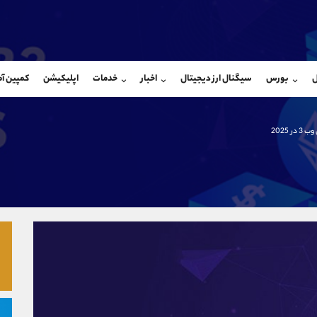
بان فروش
پشتیبان فروش
(یوسف فرخنده)
(فائزه تهرانی)
ل
بورس
سیگنال ارز دیجیتال
اخبار
خدمات
اپلیکیشن
کمپین آ
09194198792
موبایل
9101364784
شروع گفتگو
واتساپ
شروع گفتگ
@Armteam_admin_33
تلگرام
Armteam_admin_104
ر 2025
118
داخلی
04