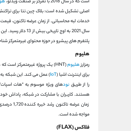
است که در سال 2018 با تمرکز بر صنعت ویدئو،
هو
سال 2021 به اوج تاریخ
پلتفرم‌ های پیشرو در حوزه محتوای غیرمتمرکز شناخ
هلیوم
رمزارز
هلیوم
برای اینترنت اشیا (
IoT
) عمل می کند. این شبکه به 
را از طریق
نود
های ویژه موسوم به "هات ‌اسپات"
مواجه شده است.
فلاکس (FLAX)