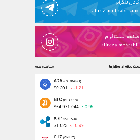
کانال تلگرام
alirezamehrabi_com
صفحه اینستاگرام
alireza.mehrabii
یمت لحظه ای رمزارزها
مشاهده همه
ADA
(CARDANO)
$0.201
-1.21
BTC
(BITCOIN)
$64,971.044
0.95
XRP
(RIPPLE)
$1.023
-0.99
CHZ
(CHILIZ)