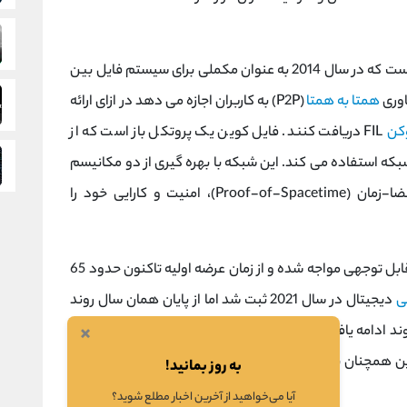
است که در سال 2014 به عنوان مکملی برای سیستم فایل بین‌
همتا به همتا
(P2P) به کاربران اجازه می ‌دهد در ازای ارائه
کن
FIL دریافت کنند. فایل کوین یک پروتکل باز است که از
که استفاده می کند. این شبکه با بهره‌ گیری از دو مکانیسم
اثبات تکثیر (Proof-of-Replication) و اثبات فضا-زمان (Proof-of-Spacetime)، امنیت و کارایی خود را
ارز دیجیتال FIL در سال ‌های اخیر با کاهش قیمت قابل توجهی مواجه شده و از زمان عرضه اولیه تاکنون حدود 65
ی
دیجیتال در سال 2021 ثبت شد اما از پایان همان سال روند
×
نزولی شدیدی را تجربه کرد. در سال 2024 نیز این روند ادامه یافت و FIL با کاهش قیمتی حدود 5 درصدی مواجه
همچنان به عنوان یکی از پروژه‌ های پیشرو در حوزه ذخیره‌
به روز بمانید!
آیا می‌خواهید از آخرین اخبار مطلع شوید؟