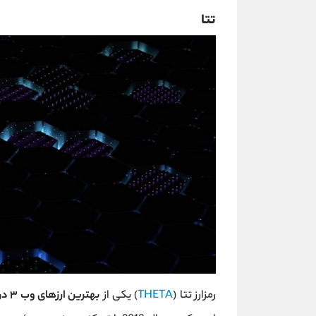
تتا
رمزارز تتا (
THETA
) یکی از
بهترین ارزهای وب ۳ در 2025