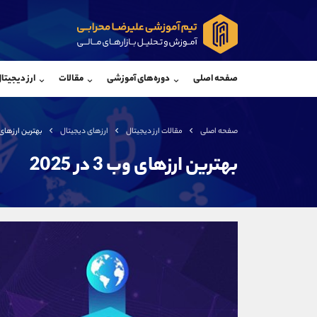
پشتیبان فروش
پشتی
(محسن یزدی)
صفحه اصلی
دوره‌های آموزشی
مقالات
ارز دیجیتا
موبایل
09304891085
موبایل
واتساپ
شروع گفتگو
واتساپ
تلگرام
@Armteam_admin_103
تلگرام
صفحه اصلی
مقالات ارز دیجیتال
ارزهای دیجیتال
بهترین ارزهای وب 3 د
داخلی
103
داخلی
بهترین ارزهای وب 3 در 2025
اطلاعات تماس
(دفتر فروش)
تلفن
تلفن
بدون پیش شماره
اینستاگرام
کانال تلگرام
کانال بله