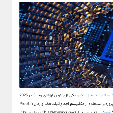
وستدار محیط زیست
و یکی از بهترین ارزهای وب 3 در 2025
است که با محوریت جامعه توسعه یافته است. این پروژه با استفاده از مکانیسم اجماع اثبات فضا و زمان (Proof-
فورک
از کد بیس چیا نتورک (Chia Network) عمل می‌کند.