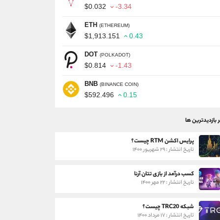
$0.032
-3.34
ETH
(ETHEREUM)
$1,913.151
0.43
DOT
(POLKADOT)
$0.814
-1.43
BNB
(BINANCE COIN)
$592.496
0.15
ر بازدیدترین ها
پرایس اکشن RTM چیست؟
تاریخ انتشار : ۲۹ شهریور ۱۴۰۰
کسب درآمد از بازی تتان آرنا
تاریخ انتشار : ۲۲ مهر ۱۴۰۰
شبکه TRC20 چیست؟
تاریخ انتشار : ۱۷ مرداد ۱۴۰۰