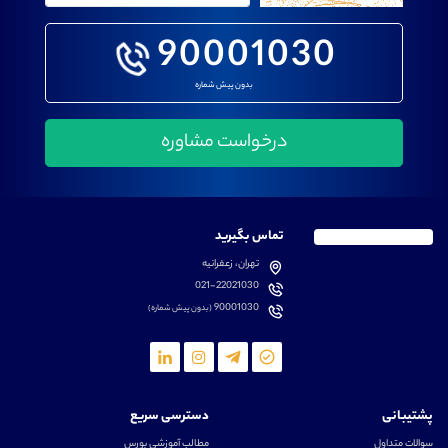
90001030
بدون پیش شماره
تماس بگیرید
تهران، زعفرانیه
021-22021030
90001030
(بدون پیش شماره)
پشتیبانی
دسترسی سریع
سوالات متداول
مطالب آموزشی بورس