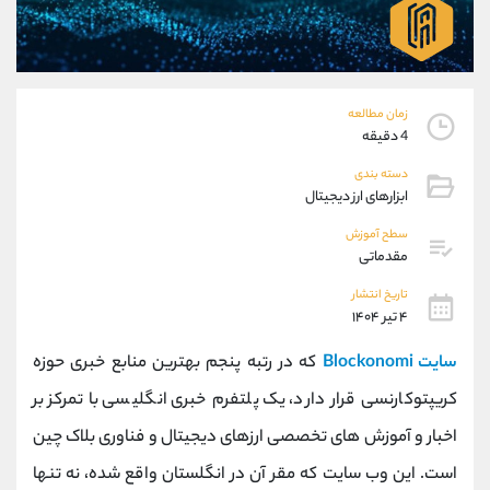
موبایل
09194198792
واتساپ
شروع گفتگو
تلگرام
@Armteam_admin_33
داخلی
118
زمان مطالعه
4 دقیقه
پشتیبان فروش
(ایمان پوراسماعیلی)
دسته بندی
موبایل
09927779040
ابزارهای ارز دیجیتال
واتساپ
شروع گفتگو
سطح آموزش
تلگرام
@Armteam_admin_por
مقدماتی
داخلی
107
تاریخ انتشار
۴ تیر ۱۴۰۴
اطلاعات تماس
(دفتر فروش)
‌سایت Blockonomi
که در رتبه پنجم بهترین منابع خبری حوزه
تلفن
021-22021030
تلفن
021-22021040
کریپتوکارنسی قرار دارد، یک پلتفرم خبری انگلیسی با تمرکز بر
بدون پیش شماره
90001030
اخبار و آموزش ‌های تخصصی ارزهای دیجیتال و فناوری بلاک چین
اینستاگرام
@alireza.mehrabii
کانال تلگرام
@alirezamehrabi_com
است. این وب ‌سایت که مقر آن در انگلستان واقع شده، نه تنها