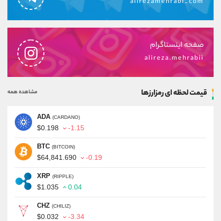
alirezamehrabi_com
صفحه اینستاگرام
alireza.mehrabii
قیمت لحظه ای رمزارزها
مشاهده همه
ADA
(CARDANO)
$0.198
-1.15
BTC
(BITCOIN)
$64,841.690
-0.19
XRP
(RIPPLE)
$1.035
0.04
CHZ
(CHILIZ)
$0.032
-3.34