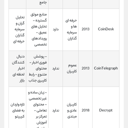
جامع
منابع موثق
تحلیل‌
حرفه‌ ای‌
گسترده -
گران و
ها و
تحلیل‌ های
CoinDesk
2013
دارد
سرمایه‌
سرمایه‌
عمیق -
گذاران
گذاران
رویدادهای
حرفه‌ ای
تخصصی
- پوشش
دنبال‌
فوری اخبار -
کنندگان
عموم
CoinTelegraph
2013
ندارد
محتوای
اخبار
کاربران
متنوع - رابط
لحظه‌ ای
کاربری جذاب
بازار
- زبان ساده و
غیر تخصصی
کاربران
- محتوای
تازه‌ واردان
Decrypt
2018
عادی و
ندارد
تعاملی -
به فضای
مبتدی
تمرکز بر
کریپتو
آموزش