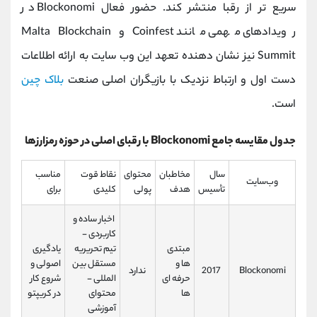
سریع ‌تر از رقبا منتشر کند. حضور فعال Blockonomi در
رویدادهای مهمی مانند Coinfest و Malta Blockchain
Summit نیز نشان ‌دهنده تعهد این وب ‌سایت به ارائه اطلاعات
دست اول و ارتباط نزدیک با بازیگران اصلی صنعت
بلاک چین
است.
جدول مقایسه جامع Blockonomi با رقبای اصلی در حوزه رمزارزها
سال
مخاطبان
محتوای
نقاط قوت
مناسب
وب‌سایت
تأسیس
هدف
پولی
کلیدی
برای
اخبار ساده و
کاربردی -
مبتدی‌
تیم تحریریه
یادگیری
ها و
مستقل بین‌
اصولی و
Blockonomi
2017
ندارد
حرفه‌ ای‌
المللی -
شروع کار
ها
محتوای
در کریپتو
آموزشی