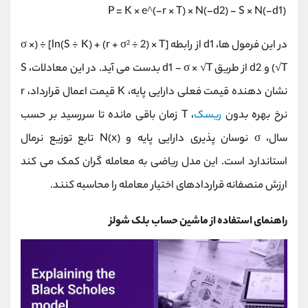
P = K × e^(-r × T) × N(-d2) - S × N(-d1)
در این فرمول ها، d1 از رابطه [ln(S ÷ K) + (r + σ² ÷ 2) × T] ÷ (σ ×
√T) و d2 از طریق d1 - σ × √T بدست می آید. در این معادلات، S
نشان دهنده قیمت فعلی دارایی پایه، K قیمت اعمال قرارداد، r
نرخ بهره بدون
ریسک
، T زمان باقی مانده تا سررسید بر حسب
سال، σ نوسان پذیری دارایی پایه و N(x) تابع توزیع نرمال
استاندارد است. این مدل ریاضی به معامله گران کمک می کند
ارزش منصفانه قراردادهای اختیار معامله را محاسبه کنند.
راهنمای استفاده از ماشین حساب بلک شولز