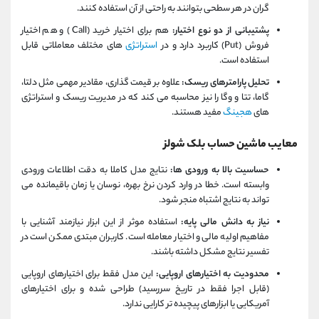
گران در هر سطحی بتوانند به راحتی از آن استفاده کنند.
پشتیبانی از دو نوع اختیار:
هم برای اختیار خرید (Call) و هم اختیار
فروش (Put) کاربرد دارد و در
استراتژی
‌های مختلف معاملاتی قابل
استفاده است.
تحلیل پارامترهای ریسک:
علاوه بر قیمت‌ گذاری، مقادیر مهمی مثل دلتا،
گاما، تتا و وگا را نیز محاسبه می‌ کند که در مدیریت ریسک و استراتژی
‌های
هجینگ
مفید هستند.
معایب ماشین حساب بلک شولز
حساسیت بالا به ورودی ‌ها:
نتایج مدل کاملا به دقت اطلاعات ورودی
وابسته است. خطا در وارد کردن نرخ بهره، نوسان یا زمان باقیمانده می
‌تواند به نتایج اشتباه منجر شود.
نیاز به دانش مالی پایه:
استفاده موثر از این ابزار نیازمند آشنایی با
مفاهیم اولیه مالی و اختیار معامله است. کاربران مبتدی ممکن است در
تفسیر نتایج مشکل داشته باشند.
محدودیت به اختیارهای اروپایی:
این مدل فقط برای اختیارهای اروپایی
(قابل اجرا فقط در تاریخ سررسید) طراحی شده و برای اختیارهای
آمریکایی یا ابزارهای پیچیده ‌تر کارایی ندارد.