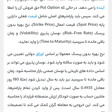
آینده
را می ‌دهد، در حالی که Put Option حق فروش آن را اعطا
می ‌کند. سپس باید پارامترهای اصلی شامل
قیمت
فعلی دارایی
پایه (Spot Price)، قیمت اعمال (Strike Price)، نرخ بهره بدون
ریسک (Risk-Free Rate)، نوسان ‌پذیری (Volatility) و زمان
باقی ‌مانده تا سررسید (Time to Maturity) را وارد نمایید.
نرخ بهره بدون ریسک معمولا بر اساس
اوراق
دولتی تعیین می
‌شود و باید به صورت سالانه وارد شود. نوسان ‌پذیری می ‌تواند بر
اساس داده ‌های تاریخی یا نوسان ضمنی بازار محاسبه شود. زمان
باقی ‌مانده تا سررسید نیز باید به سال تبدیل شود (مثلا 180 روز
معادل 0.4935 سال است). پس از وارد کردن تمام پارامترها،
ماشین‌ حساب به صورت خودکار ارزش منصفانه قرارداد را محاسبه
می کند. این خروجی به معامله ‌گران کمک می ‌کند تا تصمیمات