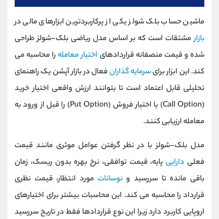
ماشین حساب بلک شولز یکی از پرکاربردترین ابزارهای مالی در
بازار
مشتقات است که بر اساس مدل ریاضی بلک-شولز طراحی
شده و قیمت منصفانه قراردادهای
اختیار معامله
را محاسبه می
کند. این ابزار برای
سرمایه گذاران
فعال در بازار آپشن یک راهنمای
تحلیلی قابل اعتماد است تا بتوانند ارزش واقعی اختیار خرید
(Call Option) یا اختیار فروش (Put Option) را قبل از ورود به
معامله ارزیابی کنند.
مدل بلک-شولز با در نظر گرفتن عوامل موثری مانند قیمت
فعلی
دارایی
پایه، قیمت توافقی، نرخ بهره بدون ریسک، زمان
باقی مانده تا سررسید و
نوسانات
مورد انتظار، قیمت نظری
قرارداد را محاسبه می کند. این محاسبات بیشتر برای اختیارهای
اروپایی کاربرد دارد زیرا این نوع قراردادها فقط در تاریخ سررسید