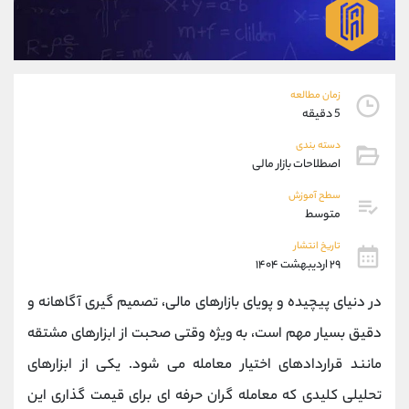
موبایل
09194198792
واتساپ
شروع گفتگو
تلگرام
@Armteam_admin_33
داخلی
118
زمان مطالعه
5 دقیقه
پشتیبان فروش
(محسن یزدی)
دسته بندی
موبایل
09304891085
اصطلاحات بازار مالی
واتساپ
شروع گفتگو
سطح آموزش
تلگرام
@Armteam_admin_103
متوسط
داخلی
103
تاریخ انتشار
۲۹ اردیبهشت ۱۴۰۴
اطلاعات تماس
(دفتر فروش)
در دنیای پیچیده و پویای بازارهای مالی، تصمیم گیری آگاهانه و
تلفن
021-22021030
تلفن
021-22021040
دقیق بسیار مهم است، به ویژه وقتی صحبت از ابزارهای مشتقه
بدون پیش شماره
90001030
مانند قراردادهای اختیار معامله می شود. یکی از ابزارهای
اینستاگرام
@alireza.mehrabii
کانال تلگرام
@alirezamehrabi_com
تحلیلی کلیدی که معامله گران حرفه ای برای قیمت گذاری این