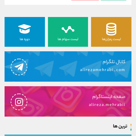
لیست رمزارزها
لیست سهام ها
دوره ها
کانال تلگرام
alirezamehrabi_com
صفحه اینستاگرام
alireza.mehrabii
ترین ها