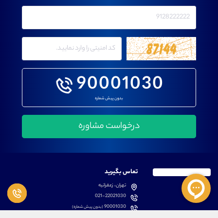
90001030
بدون پیش شماره
تماس بگیرید
تهران، زعفرانیه
021-22021030
90001030
(بدون پیش شماره)