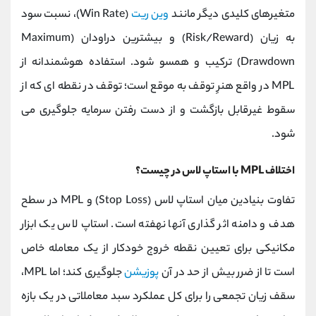
متغیرهای کلیدی دیگر مانند
وین‌ ریت
(Win Rate)، نسبت سود
به زیان (Risk/Reward) و بیشترین دراودان (Maximum
Drawdown) ترکیب و همسو شود. استفاده هوشمندانه از
MPL در واقع هنرِ توقف به‌ موقع است؛ توقف در نقطه‌ ای که از
سقوط غیرقابل بازگشت و از دست رفتن سرمایه جلوگیری می‌
شود.
اختلاف MPL با استاپ لاس در چیست؟
تفاوت بنیادین میان استاپ‌ لاس (Stop Loss) و MPL در سطح
هدف و دامنه اثر گذاری آنها نهفته است. استاپ‌ لاس یک ابزار
مکانیکی برای تعیین نقطه خروج خودکار از یک معامله‌ خاص
است تا از ضرر بیش از حد در آن
پوزیشن
جلوگیری کند؛ اما MPL،
سقف زیان تجمعی را برای کل عملکرد سبد معاملاتی در یک بازه