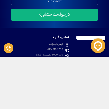
بدون پیش شماره
تماس بگیرید
تهران، زعفرانیه
021-22021030
90001030
(بدون پیش شماره)
پشتیبانی
دسترسی سریع
سوالات متداول
مطالب آموزشی بورس
دانلود اپلیکیشن اختصاصی
لیست دوره های آموزشی
نرم افزار های کاربردی
معرفی سهام ها
قوانین و مقررات
تحلیل تکنیکال رمز ارزها