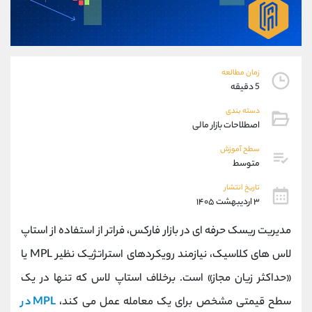
موبایل
09304891085
واتساپ
شروع گفتگو
تلگرام
@Armteam_admin_103
داخلی
103
زمان مطالعه
5 دقیقه
پشتیبان فروش
(ایمان پوراسماعیلی)
دسته بندی
موبایل
09927779040
اصطلاحات بازار مالی
واتساپ
شروع گفتگو
سطح آموزش
تلگرام
@Armteam_admin_por
متوسط
داخلی
107
تاریخ انتشار
۳ اردیبهشت ۱۴۰۵
اطلاعات تماس
(دفتر فروش)
مدیریت ریسک حرفه‌ ای در بازار فارکس، فراتر از استفاده از استاپ‌
تلفن
021-22021030
تلفن
021-22021040
لاس‌ های کلاسیک، نیازمند رویکردهای استراتژیک نظیر MPL یا
بدون پیش شماره
90001030
«حداکثر زیان مجاز» است. برخلاف استاپ‌ لاس که تنها در یک
اینستاگرام
@alireza.mehrabii
کانال تلگرام
@alirezamehrabi_com
سطح قیمتی مشخص برای یک معامله عمل می‌ کند،
MPL در