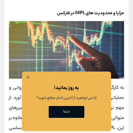
مزایا و محدودیت های MPL در فارکس
×
به روز بمانید!
به‌ کارگیری MPL به عنوان یک چارچوب کنترلی، مزایای روانی و
عملیاتی بسیار ارزشمندی را برای معامله‌ گر به ارمغان می‌ آورد. از
آیا می‌خواهید از آخرین اخبار مطلع شوید؟
مهم‌ ترین مزایای این رویکرد، قطع زودهنگام زنجیره ضررهای
حتما
متوالی و محدودسازی آسیب‌ های وارده به حساب است. علاوه بر
این، MPL با ایجاد انسجام رفتاری، از اتخاذ تصمیمات احساسی