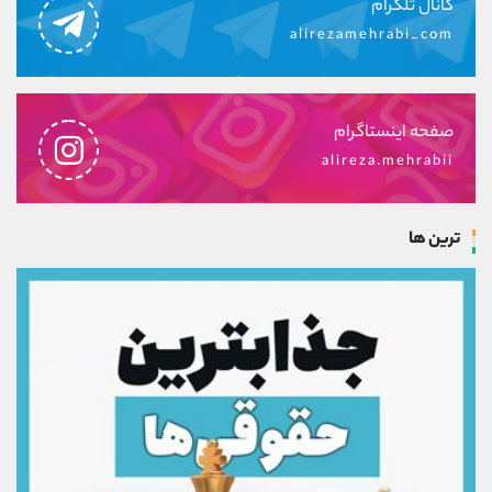
کانال تلگرام
alirezamehrabi_com
صفحه اینستاگرام
alireza.mehrabii
ترین ها