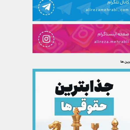
کانال تلگرام
alirezamehrabi_com
صفحه اینستاگرام
alireza.mehrabii
رین ها