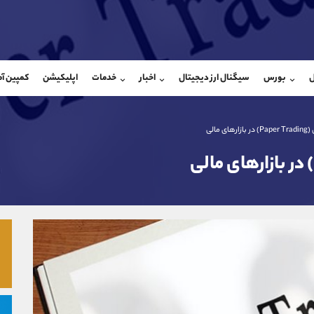
بان فروش
پشتیبان فروش
(محسن یزدی)
(فائزه تهرانی)
ل
بورس
سیگنال ارز دیجیتال
اخبار
خدمات
اپلیکیشن
کمپین آ
09304891085
موبایل
9101364784
شروع گفتگو
واتساپ
شروع گفتگ
@Armteam_admin_103
تلگرام
Armteam_admin_104
 مالی
103
داخلی
04