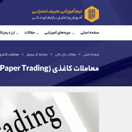
پشتیبان فروش
پشتی
(یوسف فرخنده)
صفحه اصلی
دوره‌های آموزشی
مقالات
ارز دیجیتا
موبایل
09194198792
موبایل
واتساپ
شروع گفتگو
واتساپ
تلگرام
@Armteam_admin_33
تلگرام
صفحه اصلی
مقالات بازار مالی
معامله گر موفق
معاملات کاغذی (Paper Trading) در بازارهای
داخلی
118
داخلی
معاملات کاغذی (Paper Trading) در بازارهای مالی
اطلاعات تماس
(دفتر فروش)
تلفن
تلفن
بدون پیش شماره
اینستاگرام
کانال تلگرام
کانال بله