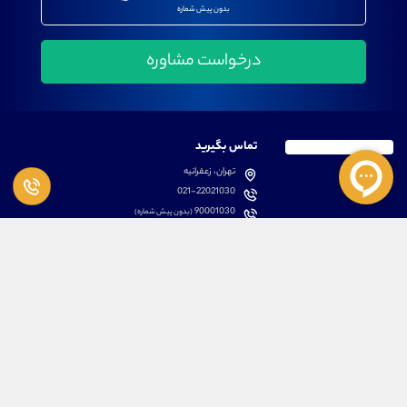
بدون پیش شماره
تماس بگیرید
تهران، زعفرانیه
021-22021030
90001030
(بدون پیش شماره)
پشتیبانی
دسترسی سریع
سوالات متداول
مطالب آموزشی بورس
دانلود اپلیکیشن اختصاصی
لیست دوره های آموزشی
نرم افزار های کاربردی
معرفی سهام ها
قوانین و مقررات
تحلیل تکنیکال رمز ارزها