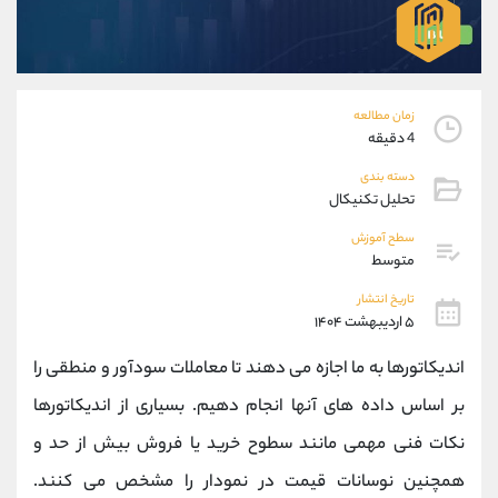
موبایل
09927779040
واتساپ
شروع گفتگو
تلگرام
@Armteam_admin_por
داخلی
107
زمان مطالعه
4 دقیقه
پشتیبان فروش
(فائزه تهرانی)
دسته بندی
موبایل
09101364784
تحلیل تکنیکال
واتساپ
شروع گفتگو
سطح آموزش
تلگرام
@Armteam_admin_104
متوسط
داخلی
104
تاریخ انتشار
۵ اردیبهشت ۱۴۰۴
اطلاعات تماس
(دفتر فروش)
اندیکاتورها به ما اجازه می دهند تا معاملات سودآور و منطقی را
تلفن
021-22021030
تلفن
021-22021040
بر اساس داده های آنها انجام دهیم. بسیاری از اندیکاتورها
بدون پیش شماره
90001030
نکات فنی مهمی مانند سطوح خرید یا فروش بیش از حد و
اینستاگرام
@alireza.mehrabii
کانال تلگرام
@alirezamehrabi_com
همچنین نوسانات قیمت در نمودار را مشخص می کنند.