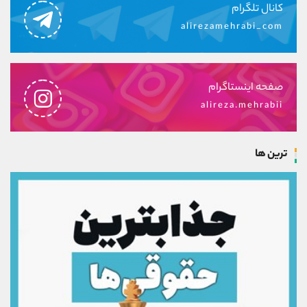
کانال تلگرام
alirezamehrabi_com
صفحه اینستاگرام
alireza.mehrabii
ترین ها