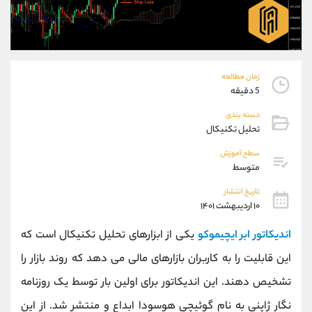
موبایل
09101364784
واتساپ
شروع گفتگو
تلگرام
@Armteam_admin_104
داخلی
104
زمان مطالعه
5 دقیقه
پشتیبان فروش
(محسن یزدی)
دسته بندی
موبایل
09304891085
تحلیل تکنیکال
واتساپ
شروع گفتگو
تلگرام
@Armteam_admin_103
سطح آموزش
متوسط
داخلی
103
تاریخ انتشار
۱۰ اردیبهشت ۱۴۰۱
اطلاعات تماس
(دفتر فروش)
تلفن
021-22021030
اندیکاتور ابر ایچیموکو
یکی از ابزارهای تحلیل تکنیکال است که
تلفن
021-22021040
این قابلیت را به کاربران بازارهای مالی می دهد که روند بازار را
بدون پیش شماره
90001030
تشخیص دهند. این اندیکاتور برای اولین بار توسط یک روزنامه
اینستاگرام
@alireza.mehrabii
کانال تلگرام
@alirezamehrabi_com
نگار ژاپنی به نام گوئیچی هوسودا ابداع و منتشر شد. از این