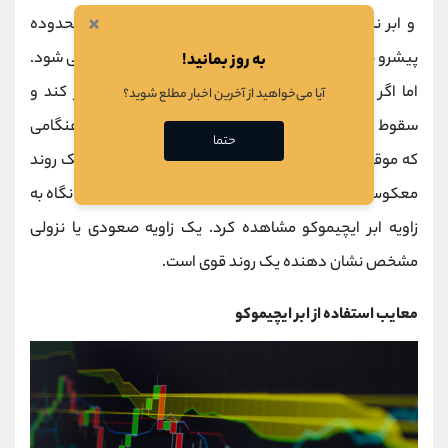
×
و ابر نگاه کنید. زمانی که محدوده پیشرو A بالاتر از محدوده
پیشرو B باشد، نشانه ای از روند صعودی احتمالی ظاهر می شود.
به روز بمانید!
اما اگر محدوده پیشرو A از محدوده پیشروی B عبور کند و
آیا می‌خواهید از آخرین اخبار مطلع شوید؟
سقوط کند، روند نزولی بازار سهام شناسایی می شود. هنگامی
حتما
که موقعیت محدوده های اصلی A و B تغییر می کند، یک روند
معکوس مشاهده می شود. قدرت این روند را می توان با نگاه به
زاویه ابر ایچیموکو مشاهده کرد. یک زاویه صعودی یا نزولی
مشخص نشان دهنده یک روند قوی است.
معایب استفاده از ابر ایچیموکو