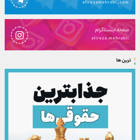
alirezamehrabi_com
صفحه اینستاگرام
alireza.mehrabii
ترین ها