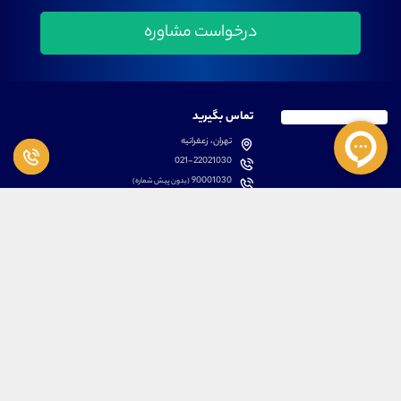
تماس بگیرید
تهران، زعفرانیه
021-22021030
90001030
(بدون پیش شماره)
پشتیبانی
دسترسی سریع
سوالات متداول
مطالب آموزشی بورس
دانلود اپلیکیشن اختصاصی
لیست دوره های آموزشی
نرم افزار های کاربردی
معرفی سهام ها
قوانین و مقررات
تحلیل تکنیکال رمز ارزها
کانال رسمی در پیام رسان بله
درباره ما