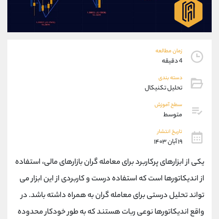
موبایل
09304891085
واتساپ
شروع گفتگو
تلگرام
@Armteam_admin_103
داخلی
103
زمان مطالعه
4 دقیقه
پشتیبان فروش
(ایمان پوراسماعیلی)
دسته بندی
موبایل
09927779040
تحلیل تکنیکال
واتساپ
شروع گفتگو
سطح آموزش
تلگرام
@Armteam_admin_por
متوسط
داخلی
107
تاریخ انتشار
۱۹ آبان ۱۴۰۳
اطلاعات تماس
(دفتر فروش)
یکی از ابزارهای پرکاربرد برای معامله گران بازارهای مالی، استفاده
تلفن
021-22021030
تلفن
021-22021040
از اندیکاتورها است که استفاده درست و کاربردی از این ابزار می
بدون پیش شماره
90001030
تواند تحلیل درستی برای معامله گران به همراه داشته باشد. در
اینستاگرام
@alireza.mehrabii
کانال تلگرام
@alirezamehrabi_com
واقع اندیکاتورها نوعی ربات هستند که به طور خودکار محدوده