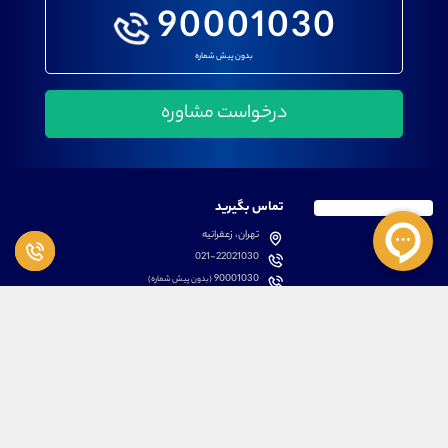
90001030
بدون پیش شماره
تماس بگیرید
تهران، زعفرانیه
021-22021030
90001030
(بدون پیش شماره)
پشتیبانی
دسترسی سریع
سوالات متداول
مطالب آموزشی بورس
دانلود اپلیکیشن اختصاصی
لیست دوره های آموزشی