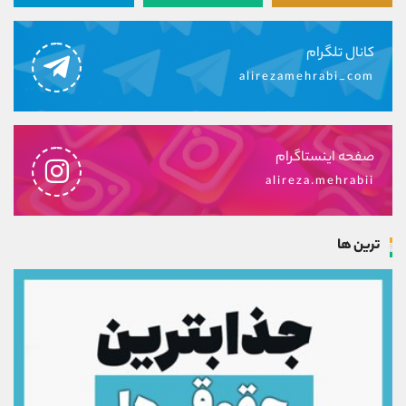
کانال تلگرام
alirezamehrabi_com
صفحه اینستاگرام
alireza.mehrabii
ترین ها