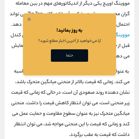
مووینگ اوریج یکی دیگر از اندیکاتورهای مهم در بین معامله
گران محسوب می شود و ترکیب آن با اندیکاتور
Zig Zag
می تواند
×
احتمال برنده شدن محدوده های مشخص شده را افزایش دهد.
به روز بمانید!
مووینگ اوریج
اندیکاتوری است که میانگین تعداد معینی کندل
آیا می‌خواهید از آخرین اخبار مطلع شوید؟
قبل از خود را محاسبه کرده و به صورت منحنی در نمودار نمایش
حتما
می دهد.
به عنوان مثال،
MA20
میانگین 20
کندل
قبلی خود را محاسبه
می کند. زمانی که قیمت بالاتر از منحنی میانگین متحرک باشد،
نشان دهنده روند صعودی آن است، در حالی که زمانی که قیمت
زیر منحنی است، می توان انتظار کاهش قیمت را داشت. منحنی
میانگین متحرک نیز به عنوان سطوح مقاومت و حمایت عمل می
کند و زمانی که قیمت با این منحنی مواجه شد، می توان انتظار
داشت که قیمت به عقب برگردد.