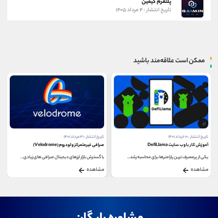
پلتفرم گیمین
تاریخ انتشار : ۴ مرداد ۱۴۰۵
ممکن است علاقه‌مند باشید
تاریخ انتشار : ۳۱ مرداد ۱۴۰۱
تاریخ انتشار : ۲۳ مهر ۱۴۰۲
صرافی غیرمتمرکز ولودروم (Velodrome)
روش های کسب درآمد از NFT
با گسترش بازار ارزهای دیجیتال صرافی های زیادی...
رشد چشمگیر بازار NFT در چند ماه گذشته راه های جذابی...
مشاهده
مشاهده