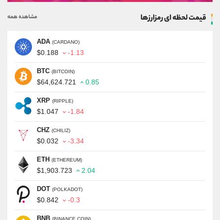
قیمت لحظه ای رمزارزها
مشاهده همه
ADA
(CARDANO)
$0.188
-1.13
BTC
(BITCOIN)
$64,624.721
0.85
XRP
(RIPPLE)
$1.047
-1.84
CHZ
(CHILIZ)
$0.032
-3.34
ETH
(ETHEREUM)
$1,903.723
2.04
DOT
(POLKADOT)
$0.842
-0.3
BNB
(BINANCE COIN)