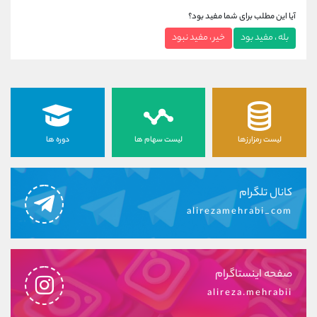
آیا این مطلب برای شما مفید بود؟
بله ، مفید بود
خیر ، مفید نبود
لیست رمزارزها
لیست سهام ها
دوره ها
کانال تلگرام
alirezamehrabi_com
صفحه اینستاگرام
alireza.mehrabii