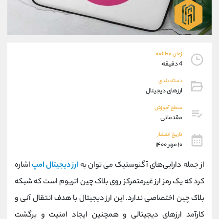
موبایل
09194198792
واتساپ
شروع گفتگو
تلگرام
@Armteam_admin_33
داخلی
118
زمان مطالعه
4 دقیقه
پشتیبان فروش
(فائزه تهرانی)
دسته بندی
موبایل
09101364784
ارزهای دیجیتال
واتساپ
شروع گفتگو
تلگرام
@Armteam_admin_104
سطح آموزش
مقدماتی
داخلی
104
تاریخ انتشار
۱۰ مهر ۱۴۰۰
اطلاعات تماس
(دفتر فروش)
تلفن
021-22021030
از جمله دارایی‌های آگنوستیک می توان به
ارز دیجیتال امپ
اشاره
تلفن
021-22021040
کرد که یک رمز ارز غیرمتمرکز روی بلاک چین اتریوم است که شبکه
بدون پیش شماره
90001030
بلاک چین اختصاصی ندارد. این ارز دیجیتال با هدف انتقال آنی و
اینستاگرام
@alireza.mehrabii
کانال تلگرام
@alirezamehrabi_com
کارآمد ارزهای دیجیتالی و همچنین ایجاد امنیت و برگشت