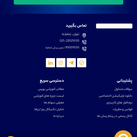
تماس بگیرید
تهران، زعفرانیه
021-22021030
90001030
(بدون پیش شماره)
پشتیبانی
دسترسی سریع
سوالات متداول
مطالب آموزشی بورس
دانلود اپلیکیشن اختصاصی
لیست دوره های آموزشی
نرم افزار های کاربردی
معرفی سهام ها
قوانین و مقررات
تحلیل تکنیکال رمز ارزها
کانال رسمی در پیام رسان بله
درباره ما