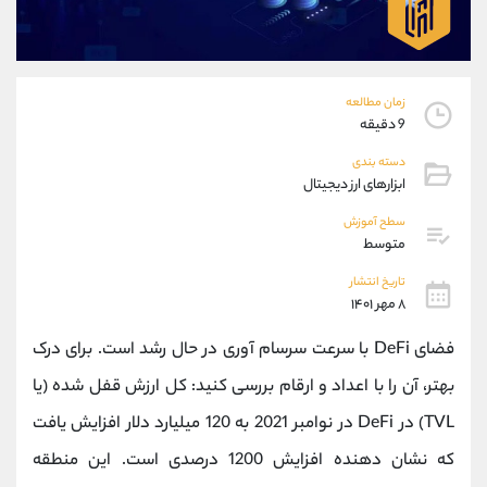
موبایل
09927779040
واتساپ
شروع گفتگو
تلگرام
@Armteam_admin_por
داخلی
107
زمان مطالعه
9 دقیقه
پشتیبان فروش
(فائزه تهرانی)
دسته بندی
موبایل
09101364784
ابزارهای ارز دیجیتال
واتساپ
شروع گفتگو
سطح آموزش
تلگرام
@Armteam_admin_104
متوسط
داخلی
104
تاریخ انتشار
۸ مهر ۱۴۰۱
اطلاعات تماس
(دفتر فروش)
فضای DeFi با سرعت سرسام آوری در حال رشد است. برای درک
تلفن
021-22021030
بهتر، آن را با اعداد و ارقام بررسی کنید: کل ارزش قفل شده (یا
تلفن
021-22021040
بدون پیش شماره
90001030
TVL) در DeFi در نوامبر 2021 به 120 میلیارد دلار افزایش یافت
اینستاگرام
@alireza.mehrabii
که نشان دهنده افزایش 1200 درصدی است. این منطقه
کانال تلگرام
@alirezamehrabi_com