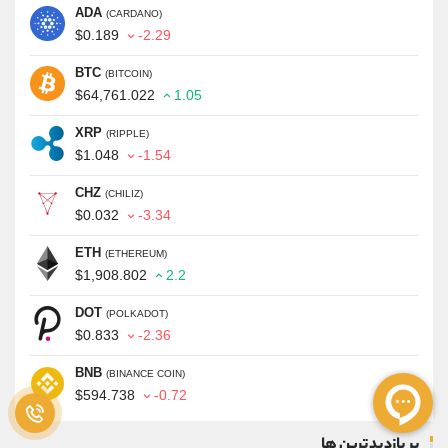
ADA
(CARDANO)
$0.189
-2.29
BTC
(BITCOIN)
$64,761.022
1.05
XRP
(RIPPLE)
$1.048
-1.54
CHZ
(CHILIZ)
$0.032
-3.34
ETH
(ETHEREUM)
$1,908.802
2.2
DOT
(POLKADOT)
$0.833
-2.36
BNB
(BINANCE COIN)
$594.738
-0.72
پر بازدیدترین ها