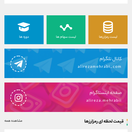
لیست رمزارزها
لیست سهام ها
دوره ها
کانال تلگرام
alirezamehrabi_com
صفحه اینستاگرام
alireza.mehrabii
قیمت لحظه ای رمزارزها
مشاهده همه