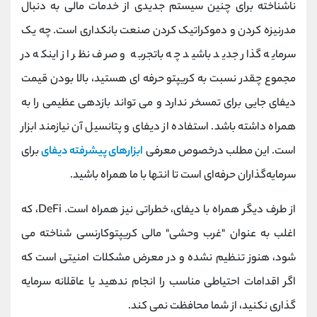
کانال بله
@alirezamehrabi_official
ناشناخته برای چنین سیستم جدیدی از خدمات مالی به دنبال
مدرنیزه کردن و دموکراتیک کردن صنعت بانکداری است. چه یک
سرمایه گذار جدید باشید چه باتجربه و صرف نظر از اینکه در
مجموع چقدر نسبت به کریپتو حرفه ای هستید، بالا بودن قیمت
دیفای جایی برای تمسخر ندارد و می تواند بازدهی عظیمی را به
همراه داشته باشد. استفاده از دیفای و پتانسیل آن نیازمند ابزار
است. این مطلب درخصوص معرفی
ابزارهای پیشرفته دیفای
برای
سرمایه‌گذاران حرفه‌ای است تا انتها با ما همراه باشید.
از طرف دیگر همراه با دیفای، خطراتی نیز همراه است. DeFi، که
اغلب به عنوان "غرب وحشی" مالی کریپتوکارنسی شناخته می
شود، هنوز تنظیم نشده و در معرض مشکلات امنیتی است که
اگر اقدامات احتیاطی مناسب را انجام ندهید یا عاقلانه سرمایه
گذاری نکنید، از شما محافظت نمی کند.