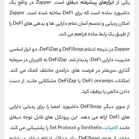
یکی از
ابزارهای پیشرفته دیفای
است. Zapper در واقع یک
داشبورد ساده است که برای DeFi ساخته شده است. Zapper
امکان ردیابی و تجسم آسان تمام دارایی ها و بدهی های DeFi را
از طریق یک رابط ساده فراهم می کند.
Zapper در نتیجه ادغام DeFiSnap و DeFiZap، دو ابزار اساسی
مدیریت دارایی DeFi، پدیدار شد. DeFiZap به کاربران در سرمایه
گذاری سریعتر در فرصت های درآمدی مختلف کمک می کند.
امکانات DeFi onramps با DeFiZap مشکلاتی مانند از دست
دادن دائمی را برطرف کرد.
از سوی دیگر، DeFiSnap داشبورد امضا را برای ردیابی دارایی
های DeFi ارائه می دهد. این پروتکل های قابل توجه دیفای
مانند
کامپاند
، Synthetix و Set Protocol را پشتیبانی می کند.
مهمتر از همه، DeFiSnap برای حداکثر ادغام دیفای در چشم