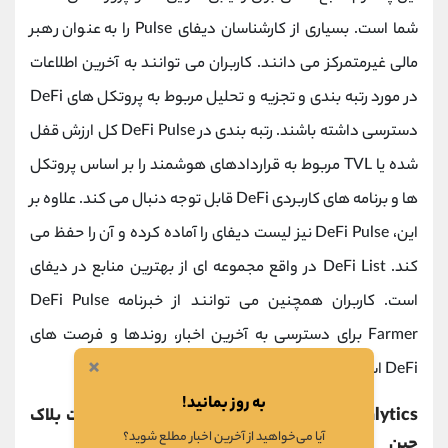
شما است. بسیاری از کارشناسان دیفای Pulse را به عنوان رهبر
مالی غیرمتمرکز می دانند. کاربران می توانند به آخرین اطلاعات
در مورد رتبه بندی و تجزیه و تحلیل مربوط به پروتکل های DeFi
دسترسی داشته باشند. رتبه بندی در DeFi Pulse کل ارزش قفل
شده یا TVL مربوط به قراردادهای هوشمند را بر اساس پروتکل
ها و برنامه های کاربردی DeFi قابل توجه دنبال می کند. علاوه بر
این، DeFi Pulse نیز لیست دیفای را آماده کرده و آن را حفظ می
کند. DeFi List در واقع مجموعه ای از بهترین منابع در دیفای
است. کاربران همچنین می توانند از خبرنامه DeFi Pulse
Farmer برای دسترسی به آخرین اخبار، روندها و فرصت های
×
DeFi استفاده کنند.
به روز بمانید!
Dune Analytics: بهترین ابزار DeFi برای تحقیقات بلاک
آیا می‌خواهید از آخرین اخبار مطلع شوید؟
چین