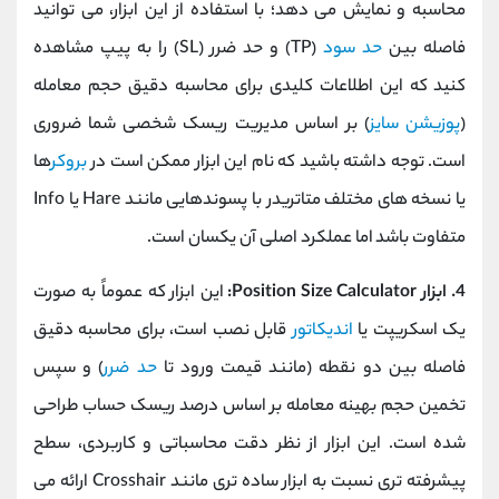
محاسبه و نمایش می ‌دهد؛ با استفاده از این ابزار، می ‌توانید
فاصله بین
حد سود
(TP) و حد ضرر (SL) را به پیپ مشاهده
کنید که این اطلاعات کلیدی برای محاسبه دقیق حجم معامله
(
پوزیشن سایز
) بر اساس مدیریت ریسک شخصی شما ضروری
است. توجه داشته باشید که نام این ابزار ممکن است در
بروکر
ها
یا نسخه ‌های مختلف متاتریدر با پسوندهایی مانند Hare یا Info
متفاوت باشد اما عملکرد اصلی آن یکسان است.
4. ابزار Position Size Calculator:
این ابزار
که عموماً به صورت
یک اسکریپت یا
اندیکاتور
قابل نصب است، برای محاسبه دقیق
فاصله بین دو نقطه (مانند قیمت ورود تا
حد ضرر
) و سپس
تخمین حجم بهینه معامله بر اساس درصد ریسک حساب طراحی
شده است. این ابزار از نظر دقت محاسباتی و کاربردی، سطح
پیشرفته ‌تری نسبت به ابزار ساده ‌تری مانند Crosshair ارائه می‌