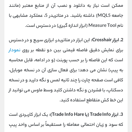
ممکن است نیاز به دانلود و نصب آن از منابع معتبر (مانند
جامعه MQL5) داشته باشید. در متاتریدر 5، عملکرد مشابهی با
نام Measure Tool (ابزار اندازه‌ گیری) در دسترس است.
2. ابزار Crosshair:
این ابزار در متاتریدر، ابزاری سریع و در دسترس
برای نمایش دقیق فاصله قیمتی بین دو نقطه بر روی
نمودار
است که این فاصله را بر حسب پوینت (و در ادامه، قابل محاسبه
به پیپ) نشان می ‌دهد؛ برای فعال ‌سازی آن در نسخه موبایل،
کافی است صفحه چارت را چند ثانیه لمس و نگه دارید و در نسخه
دسکتاپ، با فشردن و نگه ‌داشتن کلید وسط ماوس می ‌توانید از
این خط کش متقاطع استفاده کنید.
3. ابزار Trade Info (یا Trade Info Hare):
یک ابزار کاربردی است
که سود و زیان احتمالی معامله را مستقیماً بر اساس واحد پیپ