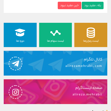
بله ، مفید بود
خیر ، مفید نبود
لیست رمزارزها
لیست سهام ها
دوره ها
کانال تلگرام
alirezamehrabi_com
صفحه اینستاگرام
alireza.mehrabii