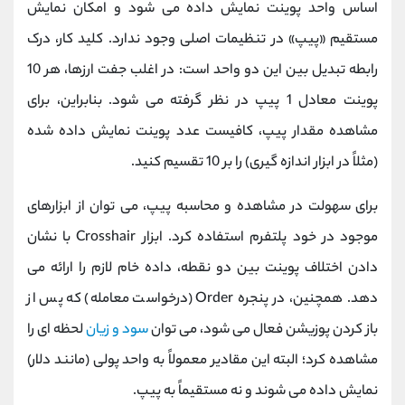
اساس واحد پوینت نمایش داده می ‌شود و امکان نمایش
مستقیم «پیپ» در تنظیمات اصلی وجود ندارد. کلید کار، درک
رابطه تبدیل بین این دو واحد است: در اغلب جفت ‌ارزها، هر 10
پوینت معادل 1 پیپ در نظر گرفته می ‌شود. بنابراین، برای
مشاهده مقدار پیپ، کافیست عدد پوینت نمایش‌ داده ‌شده
(مثلاً در ابزار اندازه ‌گیری) را بر 10 تقسیم کنید.
برای سهولت در مشاهده و محاسبه پیپ، می ‌توان از ابزارهای
موجود در خود پلتفرم استفاده کرد. ابزار Crosshair با نشان
دادن اختلاف پوینت بین دو نقطه، داده خام لازم را ارائه می
‌دهد. همچنین، در پنجره Order (درخواست معامله) که پس از
باز کردن پوزیشن فعال می ‌شود، می ‌توان
سود و زیان
لحظه ‌ای را
مشاهده کرد؛ البته این مقادیر معمولاً به واحد پولی (مانند دلار)
نمایش داده می‌ شوند و نه مستقیماً به پیپ.