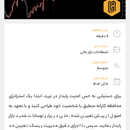
موبایل
09927779040
واتساپ
شروع گفتگو
تلگرام
@Armteam_admin_por
داخلی
107
زمان مطالعه
4 دقیقه
پشتیبان فروش
(فائزه تهرانی)
دسته بندی
موبایل
09101364784
اصطلاحات بازار مالی
واتساپ
شروع گفتگو
سطح آموزش
تلگرام
@Armteam_admin_104
متوسط
داخلی
104
تاریخ انتشار
۱۲ آذر ۱۴۰۴
اطلاعات تماس
(دفتر فروش)
برای دستیابی به حس امنیت پایدار در ترید، ابتدا یک استراتژی
تلفن
021-22021030
تلفن
021-22021040
محافظه‌ کارانه منطبق با شخصیت خود طراحی کنید و با تعهد به
بدون پیش شماره
90001030
اصول از پیش ‌تعیین ‌شده، حتی در برابر نوسانات شدید بازار
اینستاگرام
@alireza.mehrabii
کانال تلگرام
@alirezamehrabi_com
پایدار بمانید. سپس با اجرای دقیق مدیریت ریسک، تعیین حد