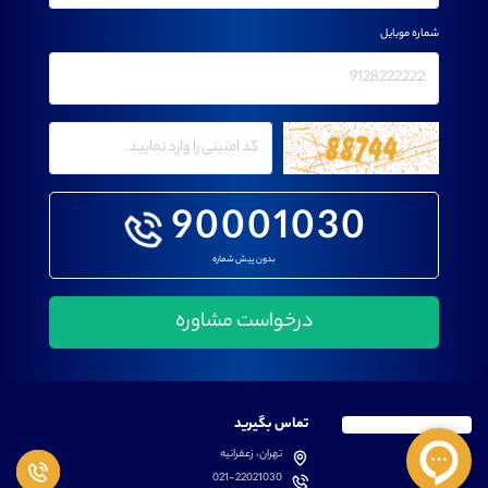
شماره موبایل
90001030
بدون پیش شماره
تماس بگیرید
تهران، زعفرانیه
021-22021030