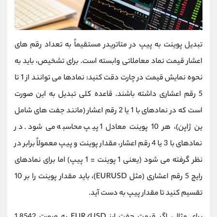
تبدیل پوینت به پیپ در متاتریدر مستقیماً به تعداد رقم‌ های
اعشار قیمت نماد معاملاتی وابسته است. برای تشخیص، باید به
نحوه نمایش قیمت در چارت دقت کنید: نمادها می‌ توانند از 1 تا
5 رقم اعشاری داشته باشند. قاعده کلی تبدیل به این صورت
است که در نمادهای با 1 یا 2 رقم اعشار (مانند جفت ‌های شامل
ین ژاپن)، هر 10 پوینت معادل 1 پیپ محاسبه می‌ شود. در
نمادهای با 3 یا 4 رقم اعشار، مقدار پوینت و پیپ معمولاً برابر در
نظر گرفته می‌ شود (یعنی 1 پوینت = 1 پیپ) اما برای نمادهای
رایج 5 رقم اعشاری (مثل EURUSD)، باید مقدار پوینت را بر 10
تقسیم کنید تا مقدار پیپ به‌ دست آید.