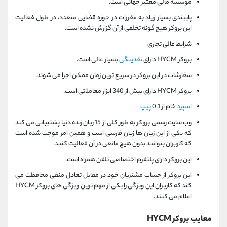
موسسه مالی معتبر جهانی است.
پایبندی بسیار زیاد به مقررات در حوزه قضایی متعدد
، در طول فعالیت
این بروکر هیچ گونه تخلفی از آن گزارش نشده است.
شرایط عالی تجاری
بروکر
HYCM
دارای
نقدینگی
بسیار عالی است.
سفارشات در این بروکر در سریع ترین زمان ممکن اجرا می شوند.
بروکر
HYCM
دارای بیش از 340 ابزار معاملاتی است.
اسپرد
خام از 0.1
پیپ
وب سایت رسمی بروکر
به طور کلی از 15 زبان زنده دنیا پشتیبانی می کند
که یکی از این زبان ها زبان فارسی است و همین امر موجب شده است
که کاربران بتوانند بدون هیچ مانعی در آن فعالیت کنند.
این بروکر دارای پلتفرم اختصاصی تلفن همراه است.
این بروکر از حساب مشتریان خود در مقابل تعادل منفی محافظت می
کند که کاربران این ویژگی را یکی از مهم ترین ویژگی های
بروکر
HYCM
اعلام می کنند.
معایب
بروکر
HYCM