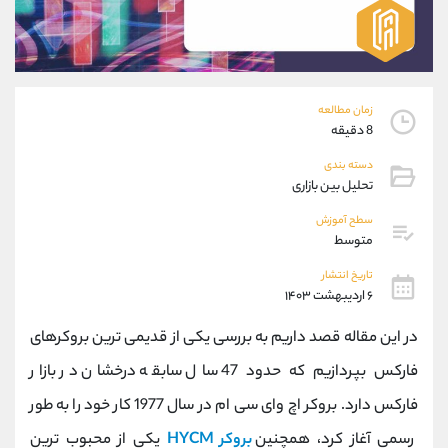
موبایل
09927779040
واتساپ
شروع گفتگو
تلگرام
@Armteam_admin_por
داخلی
107
زمان مطالعه
8 دقیقه
پشتیبان فروش
(محسن یزدی)
دسته بندی
موبایل
09304891085
تحلیل بین بازاری
واتساپ
شروع گفتگو
تلگرام
@Armteam_admin_103
سطح آموزش
متوسط
داخلی
103
تاریخ انتشار
۶ اردیبهشت ۱۴۰۳
اطلاعات تماس
(دفتر فروش)
تلفن
021-22021030
در این مقاله قصد داریم به بررسی یکی از قدیمی ترین بروکرهای
تلفن
021-22021040
فارکس بپردازیم که حدود 47 سال سابقه درخشان در بازار
بدون پیش شماره
90001030
فارکس دارد. بروکر اچ وای سی ام در سال 1977 کار خود را به طور
اینستاگرام
@alireza.mehrabii
کانال تلگرام
@alirezamehrabi_com
رسمی آغاز کرد، همچنین
بروکر
HYCM
یکی از محبوب ترین