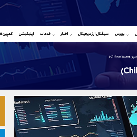
بان فروش
پشتیبان فروش
(فائزه تهرانی)
(محسن یزدی)
ل
بورس
سیگنال ارز دیجیتال
اخبار
خدمات
اپلیکیشن
کمپین آ
09101364784
موبایل
9304891085
شروع گفتگو
واتساپ
شروع گفتگ
@Armteam_admin_104
تلگرام
Armteam_admin_103
Chikou S)
104
داخلی
03