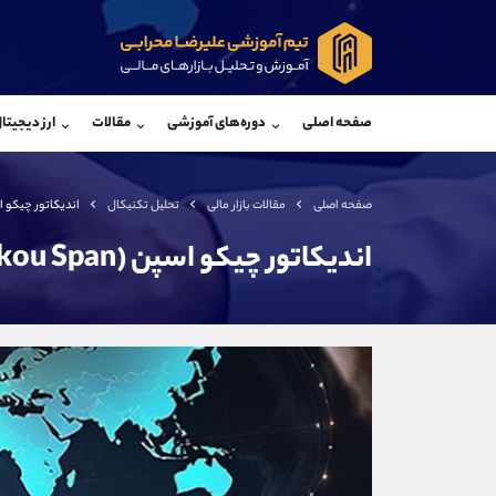
پشتیبان فروش
پشتی
(یوسف فرخنده)
صفحه اصلی
دوره‌های آموزشی
مقالات
ارز دیجیتا
موبایل
09194198792
موبایل
واتساپ
شروع گفتگو
واتساپ
تلگرام
@Armteam_admin_33
تلگرام
صفحه اصلی
مقالات بازار مالی
تحلیل تکنیکال
اندیکاتور چیکو اسپن (pan
داخلی
118
داخلی
اندیکاتور چیکو اسپن (Chikou Span)
اطلاعات تماس
(دفتر فروش)
تلفن
تلفن
بدون پیش شماره
اینستاگرام
کانال تلگرام
کانال بله