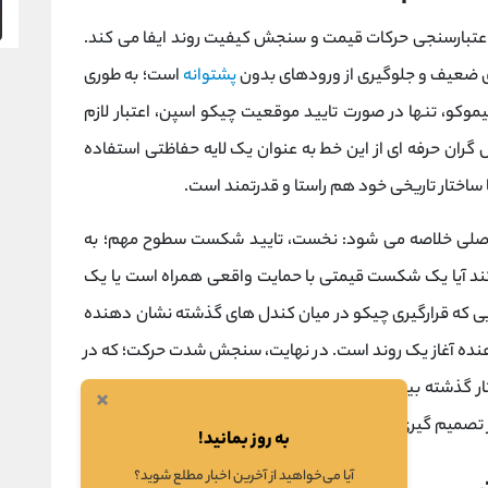
عتبارسنجی حرکات قیمت و سنجش کیفیت روند ایفا می‌ کند.
ضعیف و جلوگیری از ورودهای بدون
پشتوانه
است؛ به طوری
چیموکو، تنها در صورت تایید موقعیت چیکو اسپن، اعتبار لازم
‌گران حرفه ‌ای از این خط به عنوان یک لایه حفاظتی استفاده
 ساختار تاریخی خود هم‌ راستا و قدرتمند است.
ر اصلی خلاصه می‌ شود: نخست، تایید شکست سطوح مهم؛ به
د آیا یک شکست قیمتی با حمایت واقعی همراه است یا یک
که قرارگیری چیکو در میان کندل ‌های گذشته نشان‌ دهنده
ن ‌دهنده آغاز یک روند است. در نهایت، سنجش شدت حرکت؛ که در
ر گذشته بیشتر باشد، قدرت و
مومنتوم
حرکت قیمت بیشتر
×
ر تصمیم‌ گیری را به شدت افزایش می ‌دهد.
به روز بمانید!
آیا می‌خواهید از آخرین اخبار مطلع شوید؟