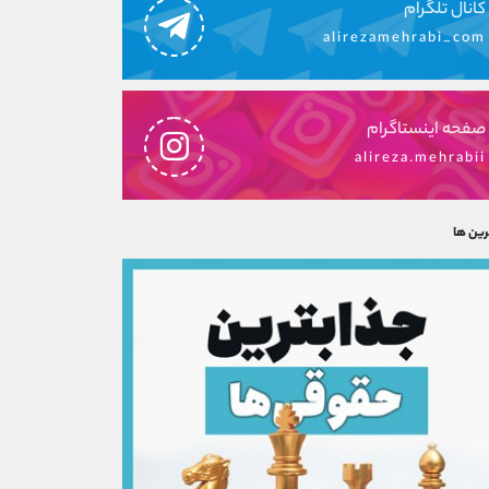
کانال تلگرام
alirezamehrabi_com
صفحه اینستاگرام
alireza.mehrabii
رین ها