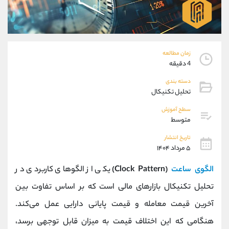
موبایل
09194198792
واتساپ
شروع گفتگو
تلگرام
@Armteam_admin_33
داخلی
118
زمان مطالعه
4 دقیقه
پشتیبان فروش
(ایمان پوراسماعیلی)
دسته بندی
موبایل
09927779040
تحلیل تکنیکال
واتساپ
شروع گفتگو
سطح آموزش
تلگرام
@Armteam_admin_por
متوسط
داخلی
107
تاریخ انتشار
۵ مرداد ۱۴۰۴
اطلاعات تماس
(دفتر فروش)
الگوی ساعت
(Clock Pattern)
یکی از الگوهای کاربردی در
تلفن
021-22021030
تلفن
021-22021040
تحلیل تکنیکال بازارهای مالی است که بر اساس تفاوت بین
بدون پیش شماره
90001030
آخرین قیمت معامله و قیمت پایانی دارایی عمل می‌کند.
اینستاگرام
@alireza.mehrabii
کانال تلگرام
@alirezamehrabi_com
هنگامی که این اختلاف قیمت به میزان قابل توجهی برسد،