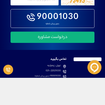
90001030
بدون پیش شماره
تماس بگیرید
تهران، زعفرانیه
021-22021030
90001030
(بدون پیش شماره)
پشتیبانی
دسترسی سریع