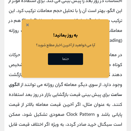
احساسات در روز بعد را پیش بینی می کند. برای استفاده موثر از
این الگو، بهتر است آن را با تحلیل حجم معاملات ترکیب کرد. این
ترکیب به معامله گران امکان می دهد از Clock Pattern هم در
×
معاملات نوسانی (Swing Trading) و هم در معاملات روزانه
به روز بمانید!
(Day Trading) بهره ببرند.
آیا می‌خواهید از آخرین اخبار مطلع شوید؟
در معاملات نوسانی، این الگو به تریدرها کمک می کند حرکات
حتما
کوتاه‌ مدت یا میان ‌مدت قیمت را شناسایی کنند و تشخیص
دهند که آیا روند فعلی ادامه خواهد یافت یا احتمال بازگشت
وجود دارد. از سوی دیگر، معامله گران روزانه می توانند از
الگوی
ساعت
برای پیش بینی قیمت بازگشایی بازار در روز بعد استفاده
کنند. به عنوان مثال، اگر آخرین قیمت معامله بالاتر از قیمت
پایانی باشد و Clock Pattern صعودی تشکیل شود، ممکن
است سیگنال خرید صادر گردد، به ویژه اگر اختلاف قیمت قابل