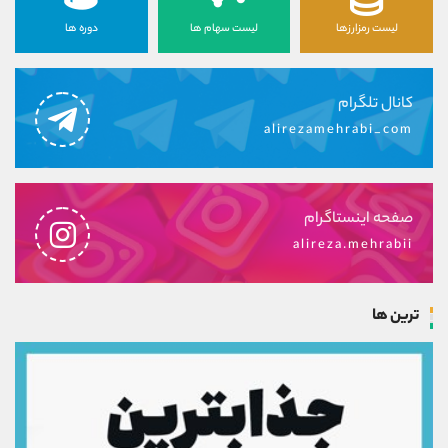
لیست رمزارزها
لیست سهام ها
دوره ها
کانال تلگرام
alirezamehrabi_com
صفحه اینستاگرام
alireza.mehrabii
ترین ها