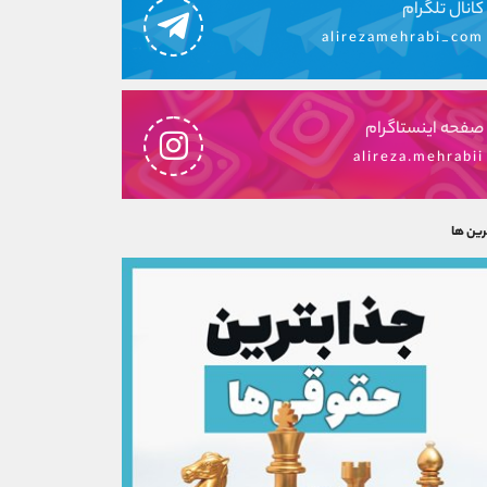
کانال تلگرام
alirezamehrabi_com
صفحه اینستاگرام
alireza.mehrabii
رین ها