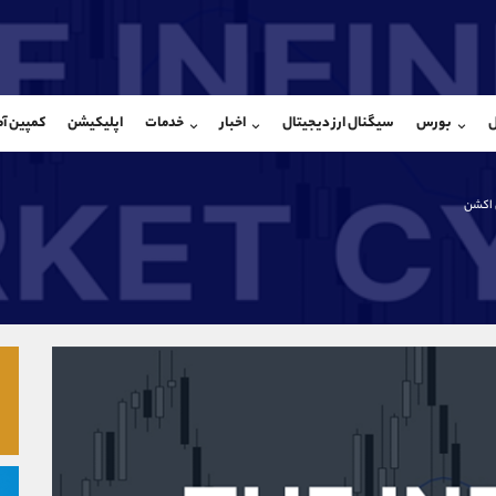
بان فروش
پشتیبان فروش
(محسن یزدی)
(یوسف فرخنده)
ل
بورس
سیگنال ارز دیجیتال
اخبار
خدمات
اپلیکیشن
کمپین آ
09304891085
موبایل
9194198792
شروع گفتگو
واتساپ
شروع گفتگ
@Armteam_admin_103
تلگرام
Armteam_admin_33
 اکشن
103
داخلی
8