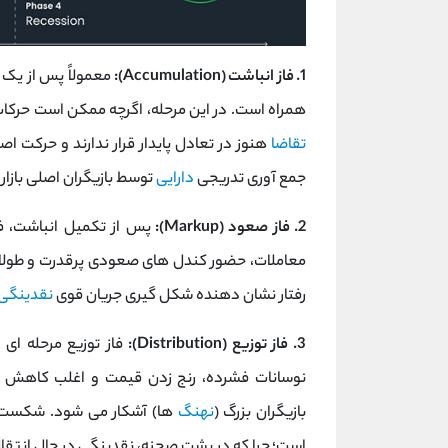
1. فاز انباشت (Accumulation):
معمولاً پس از یک 
همراه است. در این مرحله، اگرچه ممکن است حرکا
تقاضا
هنوز در تعادل پایدار قرار ندارند و حرکت ا
جمع ‌آوری تدریجی
دارایی
توسط بازیگران اصلی بازار
2. فاز صعود (Markup):
پس از تکمیل انباشت، فا
معاملات، حضور کندل‌ های صعودی پرقدرت و طولان
رفتار نشان ‌دهنده شکل گیری جریان قوی
نقدینگی
3. فاز توزیع (Distribution):
فاز توزیع مرحله ‌ا
نوسانات فشرده، رنج ‌زدن قیمت و اغلب کاهش حج
بازیگران بزرگ (
نهنگ
‌ها) آشکار می ‌شود. شکست 
است؛ چرا که در پشت صحنه، نقدینگی در حال انتقا