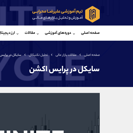
پشتیبان فروش
پشتی
(ایمان پوراسماعیلی)
صفحه اصلی
دوره‌های آموزشی
مقالات
ارز دیجیتا
موبایل
09927779040
موبایل
واتساپ
شروع گفتگو
واتساپ
تلگرام
@Armteam_admin_por
تلگرام
صفحه اصلی
مقالات بازار مالی
تحلیل تکنیکال
سایکل در پرایس
داخلی
107
داخلی
سایکل در پرایس اکشن
اطلاعات تماس
(دفتر فروش)
تلفن
تلفن
بدون پیش شماره
اینستاگرام
کانال تلگرام
کانال بله