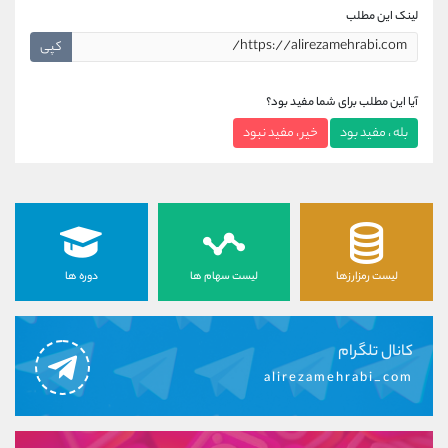
لینک این مطلب
کپی
آیا این مطلب برای شما مفید بود؟
بله ، مفید بود
خیر ، مفید نبود
لیست رمزارزها
لیست سهام ها
دوره ها
کانال تلگرام
alirezamehrabi_com