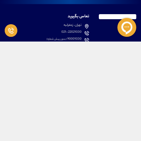
تماس بگیرید
تهران، زعفرانیه
021-22021030
90001030
(بدون پیش شماره)
پشتیبانی
دسترسی سریع
سوالات متداول
مطالب آموزشی بورس
دانلود اپلیکیشن اختصاصی
لیست دوره های آموزشی
نرم افزار های کاربردی
معرفی سهام ها
قوانین و مقررات
تحلیل تکنیکال رمز ارزها
کانال رسمی در پیام رسان بله
درباره ما
کلیه حقوق مادی و معنوی برای تیم آموزشی علیرضا محرابی محفوظ می باشد.
ARM Web Design Group