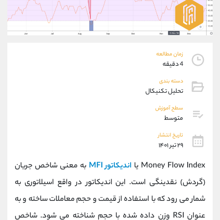
موبایل
09304891085
واتساپ
شروع گفتگو
تلگرام
@Armteam_admin_103
داخلی
103
زمان مطالعه
4 دقیقه
پشتیبان فروش
(یوسف فرخنده)
دسته بندی
موبایل
09194198792
تحلیل تکنیکال
واتساپ
شروع گفتگو
تلگرام
@Armteam_admin_33
سطح آموزش
متوسط
داخلی
118
تاریخ انتشار
۲۹ تیر ۱۴۰۱
اطلاعات تماس
(دفتر فروش)
تلفن
021-22021030
Money Flow Index یا
اندیکاتور MFI
به معنی شاخص جریان
تلفن
021-22021040
(گردش) نقدینگی است. این اندیکاتور در واقع اسیلاتوری به
بدون پیش شماره
90001030
شمار می رود که با استفاده از قیمت و حجم معاملات ساخته و به
اینستاگرام
@alireza.mehrabii
کانال تلگرام
@alirezamehrabi_com
عنوان RSI وزن داده شده با حجم شناخته می شود. شاخص