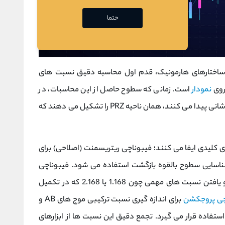
حتما
اختارهای هارمونیک، قدم اول محاسبه دقیق نسبت های
 روی
نمودار
است. زمانی که سطوح حاصل از این محاسبات، در
یک محدوده قیمتی نسبتا فشرده با یکدیگر هم پوشانی پیدا می کنند، همان ناحیه PRZ را تشکیل می دهند که
لیدی ایفا می کنند؛ فیبوناچی ریتریسمنت (اصلاحی) برای
بت های اصلاحی امواج AB و XA و شناسایی سطوح بالقوه بازگشت استفاده می شود. فیبوناچی
اکستنشن (امتدادی) برای تخمین ادامه موج BC و یافتن نسبت های مهمی چون 1.168 یا 2.168 که در تکمیل
چی پروجکشن
برای اندازه گیری نسبت ترکیبی موج های AB و
د استفاده قرار می گیرد. تجمع دقیق این نسبت ها از ابزارهای