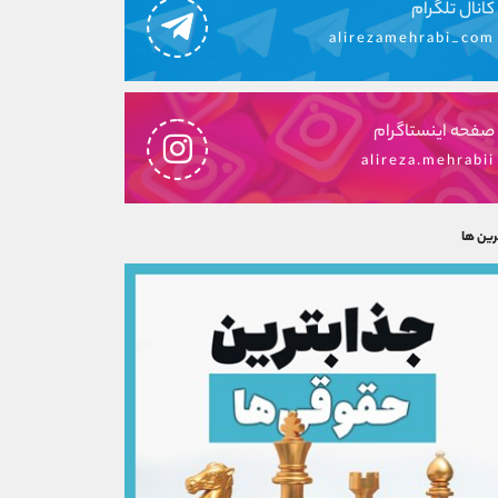
کانال تلگرام
alirezamehrabi_com
صفحه اینستاگرام
alireza.mehrabii
رین ها