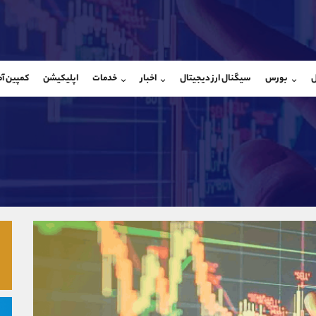
بان فروش
پشتیبان فروش
(فائزه تهرانی)
(ایمان پوراسماعیلی)
ل
بورس
سیگنال ارز دیجیتال
اخبار
خدمات
اپلیکیشن
کمپین آ
09101364784
موبایل
9927779040
شروع گفتگو
واتساپ
شروع گفتگ
@Armteam_admin_104
تلگرام
Armteam_admin_por
104
داخلی
07