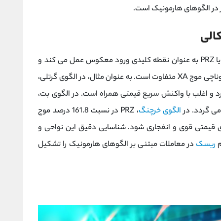
در الگوهای هارمونیک، محدوده احتمالی بازگشت یا PRZ به عنوان نقطه کلیدی ورود معکوس عمل می کند و
محل دقیق آن بسته به نوع الگو و نسبت های فیبوناچی موج XA متفاوت است. به عنوان مثال، در الگوی گرتلی،
در حدود 78.6 درصد موج XA قرار دارد و اغلب با واکنش سریع قیمتی همراه است. در الگوی بت،
الگوی خرچنگ
، PRZ در نسبت 161.8 درصد موج
ی قیمتی قوی و انفجاری شود. شناسایی دقیق این نواحی و
م
ریسک
در معاملات مبتنی بر الگوهای هارمونیک را تشکیل