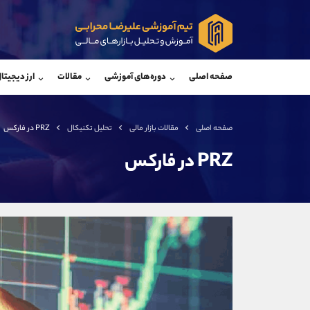
پشتیبان فروش
پشتی
(محسن یزدی)
صفحه اصلی
دوره‌های آموزشی
مقالات
ارز دیجیتا
موبایل
09304891085
موبایل
واتساپ
شروع گفتگو
واتساپ
تلگرام
@Armteam_admin_103
تلگرام
صفحه اصلی
مقالات بازار مالی
تحلیل تکنیکال
PRZ در فارکس
داخلی
103
داخلی
PRZ در فارکس
اطلاعات تماس
(دفتر فروش)
تلفن
تلفن
بدون پیش شماره
اینستاگرام
کانال تلگرام
کانال بله