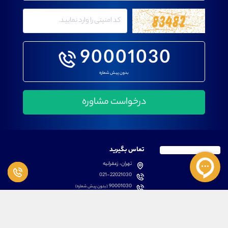
90001030
بدون پیش شماره
تماس بگیرید
تهران، زعفرانیه
021-22021030
90001030
(بدون پیش شماره)