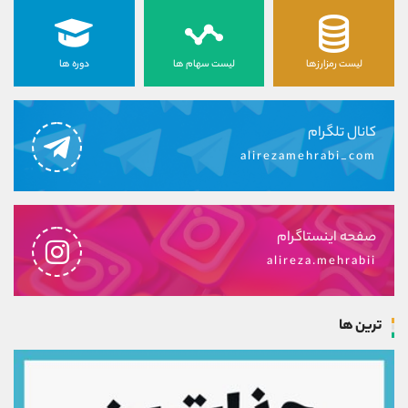
لیست رمزارزها
لیست سهام ها
دوره ها
کانال تلگرام
alirezamehrabi_com
صفحه اینستاگرام
alireza.mehrabii
ترین ها