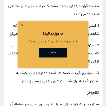
معامله گران حرفه ای از حجم مشکوک در
استراتژی
های مختلفی
استفاده می کنند:
×
1. استراتژی همراهی با پول هوشمند:
شناسایی نمادهایی که
به روز بمانید!
شاهد ورود پول هوشمند هستند و خرید همزمان با این جریان.
آیا می‌خواهید از آخرین اخبار مطلع شوید؟
2. استراتژی اجتناب از تله های قیمتی:
تشخیص موقعیت هایی
حتما
که حجم مشکوک نشان دهنده
تله گاوی
یا خرسی است و اجتناب
از این تله ها.
3. استراتژی تأیید شکست ها:
استفاده از حجم مشکوک به
عنوان تأییدیه برای شکست های واقعی از سطوح مهم.
کلام آخر
فیلتر حجم مشکوک
ابزاری قدرتمند و ضروری برای هر معامله گر