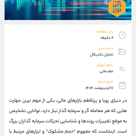
موبایل
09101364784
واتساپ
شروع گفتگو
تلگرام
@Armteam_admin_104
داخلی
104
زمان مطالعه
4 دقیقه
پشتیبان فروش
(محسن یزدی)
دسته بندی
موبایل
09304891085
تحلیل تکنیکال
واتساپ
شروع گفتگو
سطح آموزش
تلگرام
@Armteam_admin_103
مقدماتی
داخلی
103
تاریخ انتشار
۱۷ اردیبهشت ۱۴۰۴
اطلاعات تماس
(دفتر فروش)
در دنیای پویا و پرتلاطم بازارهای مالی، یکی از مهم ترین مهارت
تلفن
021-22021030
تلفن
021-22021040
هایی که هر معامله گر و سرمایه گذار نیاز دارد، توانایی تشخیص
بدون پیش شماره
90001030
به موقع تغییرات روندها و شناسایی تحرکات سرمایه گذاران بزرگ
اینستاگرام
@alireza.mehrabii
کانال تلگرام
@alirezamehrabi_com
است. اینجاست که مفهوم "حجم مشکوک" و ابزارهای مرتبط با