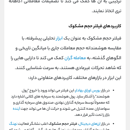
ترکیبی به آن ها کمک می کند تا تصمیمات معاملاتی آگاهانه
تری اتخاذ نمایند.
کاربردهای فیلتر حجم مشکوک
فیلتر حجم مشکوک به عنوان یک
ابزار
تحلیلی پیشرفته، با
مقایسه هوشمندانه حجم معاملات جاری با میانگین تاریخی و
الگوهای گذشته، به
معامله گران
کمک می کند تا دارایی هایی را
که شاهد تحرکات غیرعادی هستند، به سرعت شناسایی کنند.
این ابزار در بازارهای مختلف، کاربردهای متفاوتی دارد:
در بازار
بورس اوراق بهادار
، این فیلتر می تواند ورود یا خروج "پول
هوشمند" را آشکار سازد. پول هوشمند به سرمایه های کلانی اشاره دارد
که معمولاً توسط سرمایه گذاران نهادی، صندوق های سرمایه گذاری و
سهامداران عمده کنترل می شوند و حرکت آن ها می تواند جهت
آینده
بازار را تحت تأثیر قرار دهد.
در بازار
ارزهای دیجیتال
،
فیلتر حجم مشکوک
اغلب نشانگر فعالیت
نهنگ