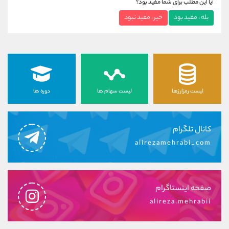
آیا این مطلب برای شما مفید بود؟
بله ، مفید بود
خیر ، مفید نبود
لیست رمزارزها
لیست سهام ها
دوره ها
کانال تلگرام
alirezamehrabi_com
صفحه اینستاگرام
alireza.mehrabii