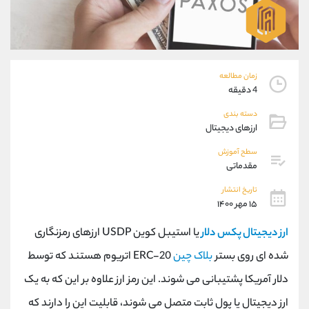
موبایل
09304891085
واتساپ
شروع گفتگو
تلگرام
@Armteam_admin_103
داخلی
103
زمان مطالعه
4 دقیقه
پشتیبان فروش
(یوسف فرخنده)
دسته بندی
موبایل
09194198792
ارزهای دیجیتال
واتساپ
شروع گفتگو
تلگرام
@Armteam_admin_33
سطح آموزش
مقدماتی
داخلی
118
تاریخ انتشار
۱۵ مهر ۱۴۰۰
اطلاعات تماس
(دفتر فروش)
تلفن
021-22021030
ارز دیجیتال پکس دلار
یا استیبل کوین USDP ارزهای رمزنگاری
تلفن
021-22021040
شده ای روی بستر
بلاک چین
ERC-20 اتریوم هستند که توسط
بدون پیش شماره
90001030
دلار آمریکا پشتیبانی می شوند. این رمز ارز علاوه بر این که به یک
اینستاگرام
@alireza.mehrabii
کانال تلگرام
@alirezamehrabi_com
ارز دیجیتال یا پول ثابت متصل می شوند، قابلیت این را دارند که