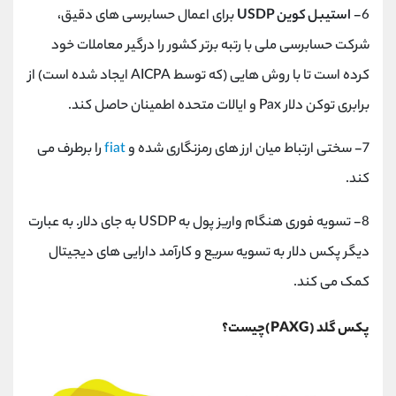
6-
استیبل کوین USDP
برای اعمال حسابرسی های دقیق،
شرکت حسابرسی ملی با رتبه برتر کشور را درگیر معاملات خود
کرده است تا با روش هایی (که توسط AICPA ایجاد شده است) از
برابری توکن دلار Pax و ایالات متحده اطمینان حاصل کند.
7- سختی ارتباط میان ارز های رمزنگاری شده و
fiat
را برطرف می
کند.
8- تسویه فوری هنگام واریز پول به USDP به جای دلار. به عبارت
دیگر پکس دلار به تسویه سریع و کارآمد دارایی های دیجیتال
کمک می کند.
پکس گلد (PAXG)چیست؟