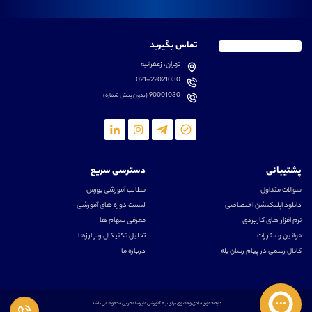
تماس بگیرید
تهران، زعفرانیه
021-22021030
90001030
(بدون پیش شماره)
پشتیبانی
دسترسی سریع
سوالات متداول
مطالب آموزشی بورس
دانلود اپلیکیشن اختصاصی
لیست دوره های آموزشی
نرم افزار های کاربردی
معرفی سهام ها
قوانین و مقررات
تحلیل تکنیکال رمز ارزها
کانال رسمی در پیام رسان بله
درباره ما
کلیه حقوق مادی و معنوی برای تیم آموزشی علیرضا محرابی محفوظ می باشد.