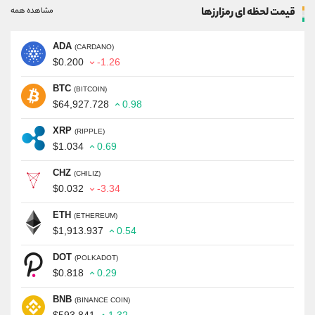
قیمت لحظه ای رمزارزها
مشاهده همه
ADA
(CARDANO)
$0.200
-1.26
BTC
(BITCOIN)
$64,927.728
0.98
XRP
(RIPPLE)
$1.034
0.69
CHZ
(CHILIZ)
$0.032
-3.34
ETH
(ETHEREUM)
$1,913.937
0.54
DOT
(POLKADOT)
$0.818
0.29
BNB
(BINANCE COIN)
$593.841
1.32