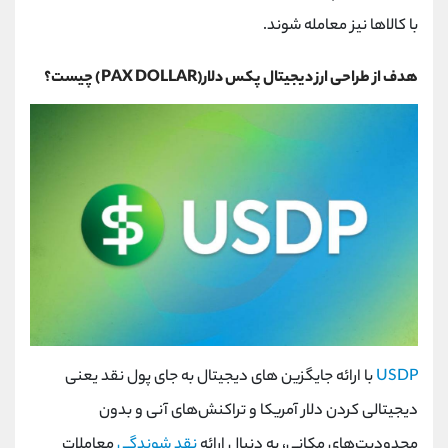
کانال بله
@alirezamehrabi_official
با کالاها نیز معامله شوند.
هدف از طراحی ارز دیجیتال پکس دلار(PAX DOLLAR) چیست؟
USDP
با ارائه جایگزین های دیجیتال به جای پول نقد یعنی
دیجیتالی کردن دلار آمریکا و تراکنش‌های آنی و بدون
محدودیت‌های مکانی، به دنبال ارائه
نقد شوندگی
معاملات