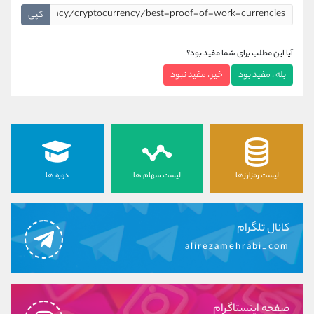
کپی
آیا این مطلب برای شما مفید بود؟
بله ، مفید بود
خیر ، مفید نبود
لیست رمزارزها
لیست سهام ها
دوره ها
کانال تلگرام
alirezamehrabi_com
صفحه اینستاگرام