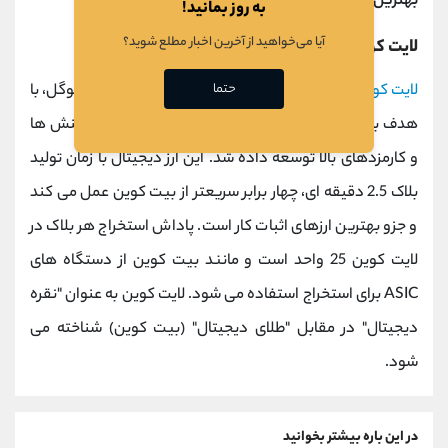
بهترین ارزهای اثبات کار
است.
به روز بمانید!
آیا می‌خواهید از آخرین اخبار مطلع شوید؟
لایت کوین (LTC)
حتما
لایت کوین
در سال 2011 توسط
چارلی لی
، مهندس سابق گوگل، با
هدف بهبود مشکلات بیت کوین مانند سرعت پایین تراکنش ها
و کارمزدهای بالا توسعه داده شد. این ارز دیجیتال با زمان تولید
بلاک 2.5 دقیقه ای، چهار برابر سریعتر از بیت کوین عمل می کند
و جزو بهترین ارزهای اثبات کار است. پاداش استخراج هر بلاک در
لایت کوین 25 واحد است و مانند بیت کوین از دستگاه های
ASIC برای استخراج استفاده می شود. لایت کوین به عنوان "نقره
دیجیتال" در مقابل "طلای دیجیتال" (بیت کوین) شناخته می
شود.
در این باره بیشتر بخوانید