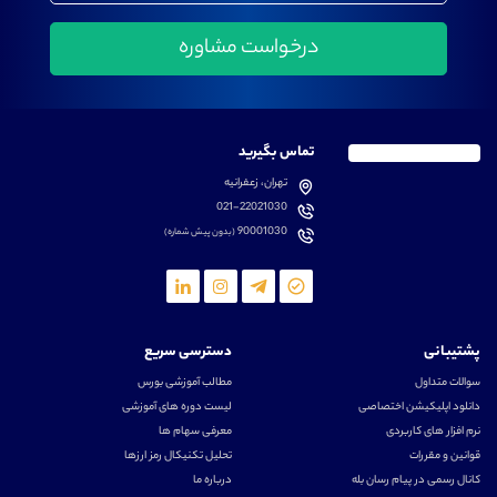
تماس بگیرید
تهران، زعفرانیه
021-22021030
90001030
(بدون پیش شماره)
پشتیبانی
دسترسی سریع
سوالات متداول
مطالب آموزشی بورس
دانلود اپلیکیشن اختصاصی
لیست دوره های آموزشی
نرم افزار های کاربردی
معرفی سهام ها
قوانین و مقررات
تحلیل تکنیکال رمز ارزها
کانال رسمی در پیام رسان بله
درباره ما