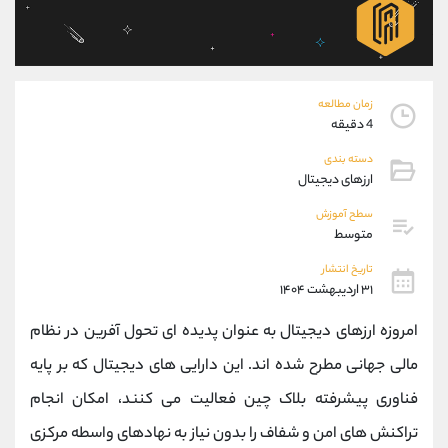
موبایل
09101364784
واتساپ
شروع گفتگو
تلگرام
@Armteam_admin_104
داخلی
104
زمان مطالعه
4 دقیقه
پشتیبان فروش
(ایمان پوراسماعیلی)
دسته بندی
موبایل
09927779040
ارزهای دیجیتال
واتساپ
شروع گفتگو
سطح آموزش
تلگرام
@Armteam_admin_por
متوسط
داخلی
107
تاریخ انتشار
۳۱ اردیبهشت ۱۴۰۴
اطلاعات تماس
(دفتر فروش)
امروزه ارزهای دیجیتال به عنوان پدیده ای تحول آفرین در نظام
تلفن
021-22021030
تلفن
021-22021040
مالی جهانی مطرح شده اند. این دارایی های دیجیتال که بر پایه
بدون پیش شماره
90001030
فناوری پیشرفته بلاک چین فعالیت می کنند، امکان انجام
اینستاگرام
@alireza.mehrabii
کانال تلگرام
@alirezamehrabi_com
تراکنش های امن و شفاف را بدون نیاز به نهادهای واسطه مرکزی