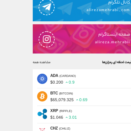
کانال تلگرام
alirezamehrabi_com
صفحه اینستاگرام
alireza.mehrabii
یمت لحظه ای رمزارزها
مشاهده همه
ADA
(CARDANO)
$0.200
0.9
BTC
(BITCOIN)
$65,079.325
0.69
XRP
(RIPPLE)
$1.046
3.01
CHZ
(CHILIZ)