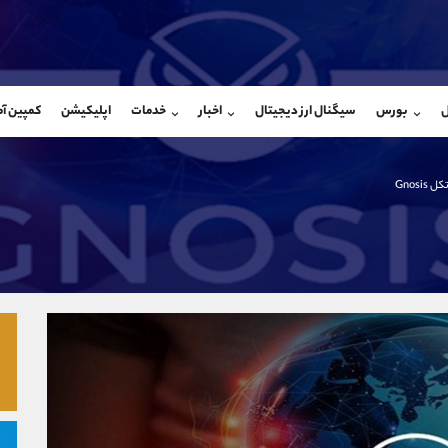
بان فروش
پشتیبان فروش
(محسن یزدی)
(ایمان پوراسماعیلی)
ل
بورس
سیگنال ارز دیجیتال
اخبار
خدمات
اپلیکیشن
کمپین آ
09304891085
موبایل
9927779040
شروع گفتگو
واتساپ
شروع گفتگ
@Armteam_admin_103
تلگرام
Armteam_admin_por
 Gnosis
103
داخلی
07