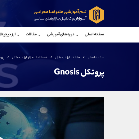
پشتیبان فروش
پشتی
(یوسف فرخنده)
صفحه اصلی
دوره‌های آموزشی
مقالات
ارز دیجیتا
موبایل
09194198792
موبایل
واتساپ
شروع گفتگو
واتساپ
تلگرام
@Armteam_admin_33
تلگرام
صفحه اصلی
مقالات ارز دیجیتال
اصطلاحات بازار ارز دیجیتال
پروتکل
داخلی
118
داخلی
پروتکل Gnosis
اطلاعات تماس
(دفتر فروش)
تلفن
تلفن
بدون پیش شماره
اینستاگرام
کانال تلگرام
کانال بله