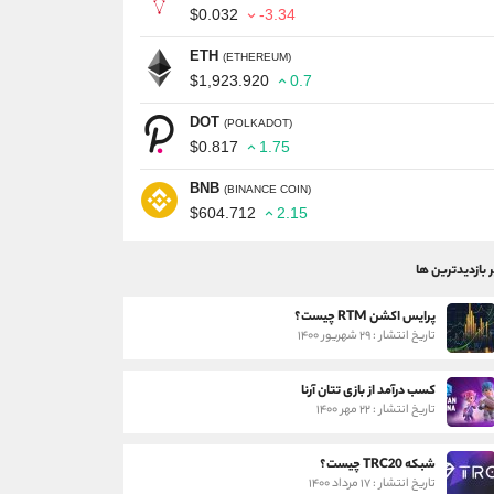
$0.032
-3.34
ETH
(ETHEREUM)
$1,923.920
0.7
DOT
(POLKADOT)
$0.817
1.75
BNB
(BINANCE COIN)
$604.712
2.15
ر بازدیدترین ها
پرایس اکشن RTM چیست؟
تاریخ انتشار : ۲۹ شهریور ۱۴۰۰
کسب درآمد از بازی تتان آرنا
تاریخ انتشار : ۲۲ مهر ۱۴۰۰
شبکه TRC20 چیست؟
تاریخ انتشار : ۱۷ مرداد ۱۴۰۰