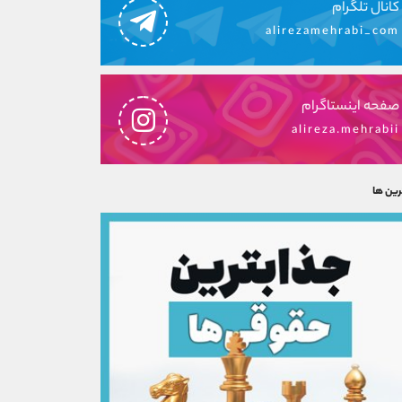
کانال تلگرام
alirezamehrabi_com
صفحه اینستاگرام
alireza.mehrabii
رین ها