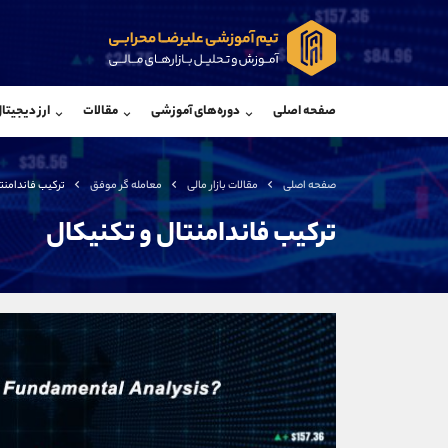
پشتیبان فروش
پشتی
(محسن یزدی)
صفحه اصلی
دوره‌های آموزشی
مقالات
ارز دیجیتا
موبایل
09304891085
موبایل
واتساپ
شروع گفتگو
واتساپ
تلگرام
@Armteam_admin_103
تلگرام
صفحه اصلی
مقالات بازار مالی
معامله گر موفق
ترکیب فاندامنت
داخلی
103
داخلی
ترکیب فاندامنتال و تکنیکال
اطلاعات تماس
(دفتر فروش)
تلفن
تلفن
بدون پیش شماره
اینستاگرام
کانال تلگرام
کانال بله