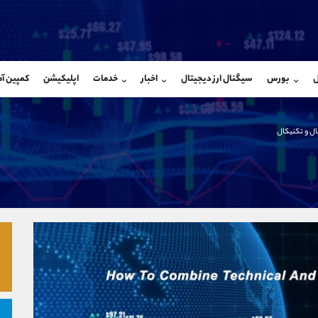
بان فروش
پشتیبان فروش
(ایمان پوراسماعیلی)
(یوسف فرخنده)
ل
بورس
سیگنال ارز دیجیتال
اخبار
خدمات
اپلیکیشن
کمپین آ
09927779040
موبایل
9194198792
شروع گفتگو
واتساپ
شروع گفتگ
@Armteam_admin_por
تلگرام
Armteam_admin_33
ال و تکنیکال
107
داخلی
8