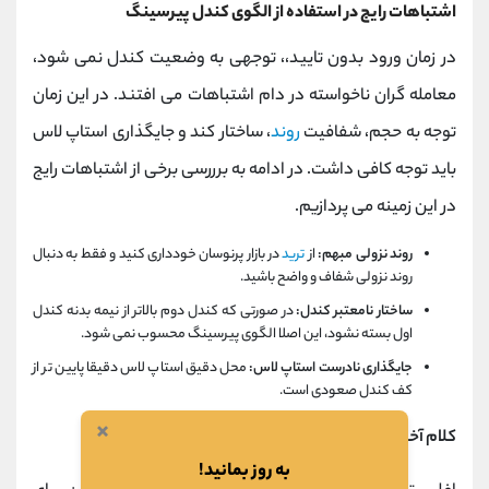
اشتباهات رایج در استفاده از الگوی کندل پیرسینگ
در زمان ورود بدون تایید،، توجهی به وضعیت کندل نمی شود،
معامله گران ناخواسته در دام اشتباهات می افتند. در این زمان
توجه به حجم، شفافیت
روند
، ساختار کند و جایگذاری استاپ لاس
باید توجه کافی داشت. در ادامه به برررسی برخی از اشتباهات رایج
در این زمینه می پردازیم.
روند نزولی مبهم:
از
ترید
در بازار پرنوسان خودداری کنید و فقط به دنبال
روند نزولی شفاف و واضح باشید.
ساختار نامعتبر کندل:
در صورتی که کندل دوم بالاتر از نیمه بدنه کندل
اول بسته نشود، این اصلا الگوی پیرسینگ محسوب نمی شود.
جایگذاری نادرست استاپ لاس:
محل دقیق استاپ لاس دقیقا پایین تر از
کف کندل صعودی است.
×
کلام آخر
به روز بمانید!