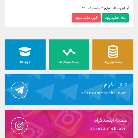
آیا این مطلب برای شما مفید بود؟
بله ، مفید بود
خیر ، مفید نبود
لیست رمزارزها
لیست سهام ها
دوره ها
کانال تلگرام
alirezamehrabi_com
صفحه اینستاگرام
alireza.mehrabii