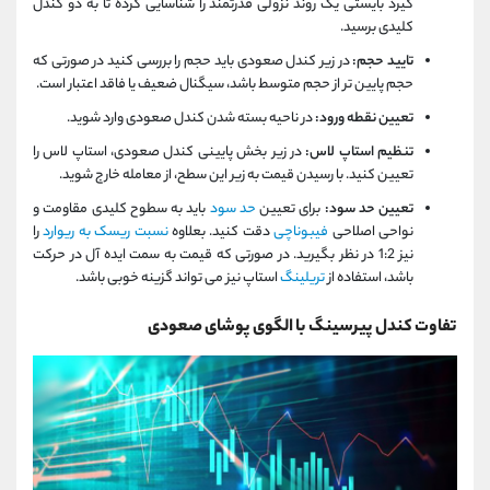
گیرد بایستی یک روند نزولی قدرتمند را شناسایی کرده تا به دو کندل
کلیدی برسید.
تایید حجم:
در زیر کندل صعودی باید حجم را بررسی کنید در صورتی که
حجم پایین تر از حجم متوسط باشد، سیگنال ضعیف یا فاقد اعتبار است.
تعیین نقطه ورود:
در ناحیه بسته شدن کندل صعودی وارد شوید.
تنظیم استاپ لاس:
در زیر بخش پایینی کندل صعودی، استاپ لاس را
تعیین کنید. با رسیدن قیمت به زیر این سطح، از معامله خارج شوید.
تعیین حد سود:
برای تعیین
حد سود
باید به سطوح کلیدی مقاومت و
نواحی اصلاحی
فیبوناچی
دقت کنید. بعلاوه
نسبت ریسک به ریوارد
را
نیز 1:2 در نظر بگیرید. در صورتی که قیمت به سمت ایده آل در حرکت
باشد، استفاده از
تریلینگ
استاپ نیز می تواند گزینه خوبی باشد.
تفاوت کندل پیرسینگ با الگوی پوشای صعودی