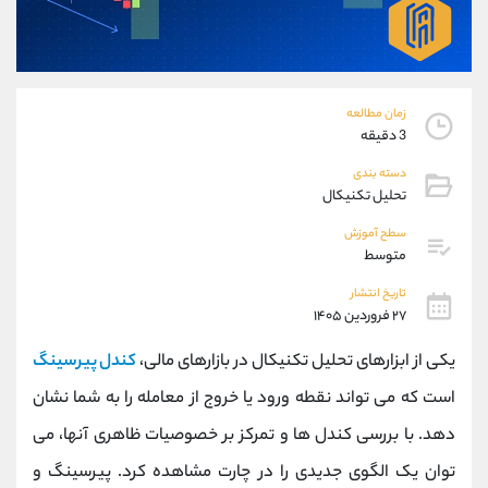
موبایل
09927779040
واتساپ
شروع گفتگو
تلگرام
@Armteam_admin_por
داخلی
107
زمان مطالعه
3 دقیقه
پشتیبان فروش
(فائزه تهرانی)
دسته بندی
موبایل
09101364784
تحلیل تکنیکال
واتساپ
شروع گفتگو
سطح آموزش
تلگرام
@Armteam_admin_104
متوسط
داخلی
104
تاریخ انتشار
۲۷ فروردین ۱۴۰۵
اطلاعات تماس
(دفتر فروش)
یکی از ابزارهای تحلیل تکنیکال در بازارهای مالی،
کندل پیرسینگ
تلفن
021-22021030
تلفن
021-22021040
است که می تواند نقطه ورود یا خروج از معامله را به شما نشان
بدون پیش شماره
90001030
دهد. با بررسی کندل ها و تمرکز بر خصوصیات ظاهری آنها، می
اینستاگرام
@alireza.mehrabii
کانال تلگرام
@alirezamehrabi_com
توان یک الگوی جدیدی را در چارت مشاهده کرد. پیرسینگ و