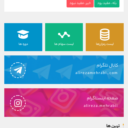
بله ، مفید بود
خیر ، مفید نبود
لیست رمزارزها
لیست سهام ها
دوره ها
کانال تلگرام
alirezamehrabi_com
صفحه اینستاگرام
alireza.mehrabii
ترین ها