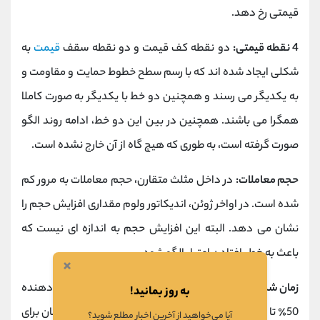
قیمتی رخ دهد.
4 نقطه قیمتی:
دو نقطه کف قیمت و دو نقطه سقف
قیمت
به
شکلی ایجاد شده اند که با رسم سطح خطوط حمایت و مقاومت و
به یکدیگر می رسند و همچنین دو خط با یکدیگر به صورت کاملا
همگرا می باشند. همچنین در بین این دو خط، ادامه روند الگو
صورت گرفته است، به طوری که هیچ گاه از آن خارج نشده است.
حجم معاملات:
در داخل مثلث متقارن، حجم معاملات به مرور کم
شده است. در اواخر ژوئن، اندیکاتور ولوم مقداری افزایش حجم را
نشان می دهد. البته این افزایش حجم به اندازه ای نیست که
باعث به خطر افتادن اعتبار الگو شود.
×
زمان شکست:
در تصویر بالا، مربع قرمز ترسیم شده نشان دهنده
به روز بمانید!
50٪ تا 75٪ انتهایی الگو می باشد. یعنی ایده آل ترین زمان برای
آیا می‌خواهید از آخرین اخبار مطلع شوید؟