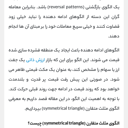
کانال بله
@alirezamehrabi_official
یک الگوی بازگشتی (reversal patterns) باشد. بنابراین معامله
گران این دسته از الگوهای ادامه دهنده را نباید خیلی زود
قضاوت کنند و خیلی سریع معاملات خود را بر مبنای آن ها انجام
دهند.
الگوهای ادامه دهنده باعث ایجاد یک منطقه فشرده سازی شده
قیمت می شوند. این الگو برای این که بازار
ارزش ذاتی
یک جفت
ارز یا سهام را مشخص کند، به عنوان یک مکث قیمتی ظاهر می
شود. در صورتی این پیش رفت قیمت پر قدرت و بلندمدت
خواهد بود که روند قیمت در ادامه جهت روند قبلی حرکت کند.
با توجه به اهمیت این الگو، در این مقاله قصد داریم به معرفی
الگوی مثلث متقارن (symmetrical triangle) بپردازیم.
الگوی مثلث متقارن (symmetrical triangle) چیست؟