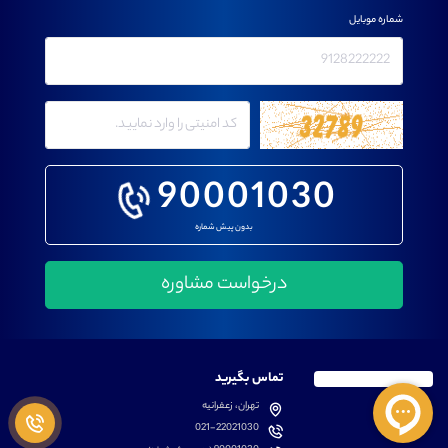
شماره موبایل
90001030
بدون پیش شماره
تماس بگیرید
تهران، زعفرانیه
021-22021030