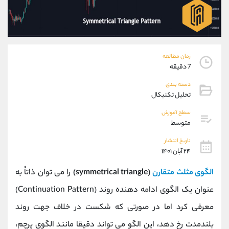
موبایل
09101364784
واتساپ
شروع گفتگو
تلگرام
@Armteam_admin_104
داخلی
104
زمان مطالعه
7 دقیقه
پشتیبان فروش
(محسن یزدی)
دسته بندی
موبایل
09304891085
تحلیل تکنیکال
واتساپ
شروع گفتگو
تلگرام
@Armteam_admin_103
سطح آموزش
متوسط
داخلی
103
تاریخ انتشار
۲۴ آبان ۱۴۰۱
اطلاعات تماس
(دفتر فروش)
تلفن
021-22021030
الگوی مثلث متقارن
(symmetrical triangle)
را می توان ذاتاً به
تلفن
021-22021040
عنوان یک الگوی ادامه دهنده روند (Continuation Pattern)
بدون پیش شماره
90001030
معرفی کرد اما در صورتی که شکست در خلاف جهت روند
اینستاگرام
@alireza.mehrabii
کانال تلگرام
@alirezamehrabi_com
بلندمدت رخ دهد، این الگو می تواند دقیقا مانند الگوی پرچم،