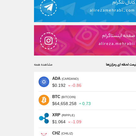
کانال تلگرام
alirezamehrabi_com
صفحه اینستاگرام
alireza.mehrabii
یمت لحظه ای رمزارزها
مشاهده همه
ADA
(CARDANO)
$0.192
-0.86
BTC
(BITCOIN)
$64,658.258
0.73
XRP
(RIPPLE)
$1.064
-1.09
CHZ
(CHILIZ)