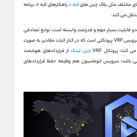
 های مختلف مثل بلاک چین‌ های
لایه ۱
، راهکارهای لایه ۲، برنامه‌
نتقل می کند.
دو قابلیت بسیار مهم و قدرتمند وابسته است، توابع تصادفی
قابل تایید (VRF) و اتوماسیون (Automation). سرویس VRF پروتکلی است که در کنار اثبات مقادیر به ‌صورت
 ‌کند؛ پروتکل VRF
چین لینک
از قراردادهای هوشمند
بینی باشد؛ سرویس اتوماسیون هم وظیفه حفظ قراردادهای