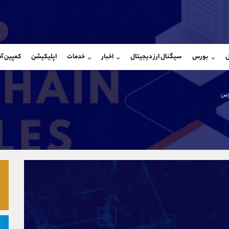
بان فروش
پشتیبان فروش
(فائزه تهرانی)
(ایمان پوراسماعیلی)
ل
بورس
سیگنال ارز دیجیتال
اخبار
خدمات
اپلیکیشن
کمپین آ
09101364784
موبایل
9927779040
شروع گفتگو
واتساپ
شروع گفتگ
@Armteam_admin_104
تلگرام
Armteam_admin_por
چین
104
داخلی
07