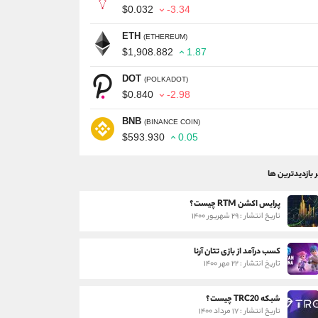
$0.032
-3.34
ETH
(ETHEREUM)
$1,908.882
1.87
DOT
(POLKADOT)
$0.840
-2.98
BNB
(BINANCE COIN)
$593.930
0.05
ر بازدیدترین ها
پرایس اکشن RTM چیست؟
تاریخ انتشار : ۲۹ شهریور ۱۴۰۰
کسب درآمد از بازی تتان آرنا
تاریخ انتشار : ۲۲ مهر ۱۴۰۰
شبکه TRC20 چیست؟
تاریخ انتشار : ۱۷ مرداد ۱۴۰۰