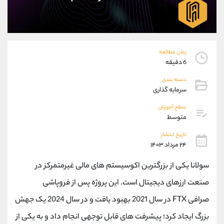
موبایل
09194198792
واتساپ
شروع گفتگو
تلگرام
@Armteam_admin_33
داخلی
118
زمان مطالعه
6 دقیقه
پشتیبان فروش
(ایمان پوراسماعیلی)
دسته بندی
موبایل
09927779040
سرمایه گذاری
واتساپ
شروع گفتگو
سطح آموزش
تلگرام
@Armteam_admin_por
متوسط
داخلی
107
تاریخ انتشار
۲۴ مرداد ۱۴۰۳
اطلاعات تماس
(دفتر فروش)
سولانا یکی از بزرگترین اکوسیستم های مالی غیرمتمرکز در
تلفن
021-22021030
تلفن
021-22021040
صنعت ارزهای دیجیتال است. این پروژه پس از فروپاشی
بدون پیش شماره
90001030
صرافی
FTX
در سال 2021 بهبود یافت و در سال 2024 یک جهش
اینستاگرام
@alireza.mehrabii
کانال تلگرام
@alirezamehrabi_com
بزرگ ایجاد کرد؛ پیشرفت های قابل توجهی انجام داد و به یکی از