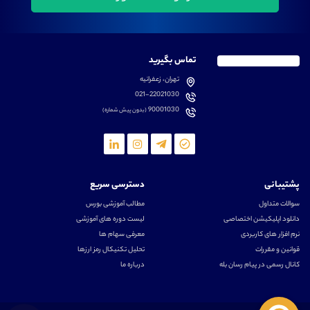
تماس بگیرید
تهران، زعفرانیه
021-22021030
90001030
(بدون پیش شماره)
پشتیبانی
دسترسی سریع
سوالات متداول
مطالب آموزشی بورس
دانلود اپلیکیشن اختصاصی
لیست دوره های آموزشی
نرم افزار های کاربردی
معرفی سهام ها
قوانین و مقررات
تحلیل تکنیکال رمز ارزها
کانال رسمی در پیام رسان بله
درباره ما