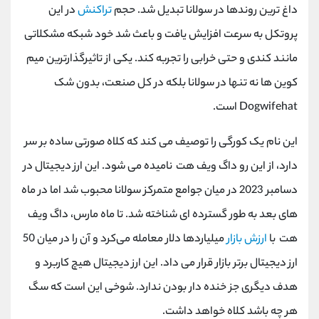
داغ ترین روندها در سولانا تبدیل شد. حجم
تراکنش
در این
پروتکل به سرعت افزایش یافت و باعث شد خود شبکه مشکلاتی
مانند کندی و حتی خرابی را تجربه کند. یکی از تاثیرگذارترین میم
کوین ها نه تنها در سولانا بلکه در کل صنعت، بدون شک
Dogwifehat
است.
این نام یک کورگی را توصیف می کند که کلاه صورتی ساده بر سر
دارد، از این رو داگ ‌ویف ‌هت نامیده می شود. این ارز دیجیتال در
دسامبر 2023 در میان جوامع متمرکز سولانا محبوب شد اما در ماه
های بعد به طور گسترده ای شناخته شد. تا ماه مارس، داگ ‌ویف
‌هت با
ارزش بازار
میلیاردها دلار معامله می‌کرد و آن را در میان 50
ارز دیجیتال برتر بازار قرار می‌ داد. این ارز دیجیتال هیچ کاربرد و
هدف دیگری جز خنده دار بودن ندارد. شوخی این است که سگ
هر چه باشد کلاه خواهد داشت.