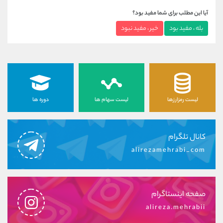
آیا این مطلب برای شما مفید بود؟
بله ، مفید بود
خیر ، مفید نبود
لیست رمزارزها
لیست سهام ها
دوره ها
کانال تلگرام
alirezamehrabi_com
صفحه اینستاگرام
alireza.mehrabii