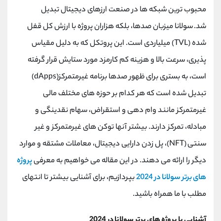
کانال بله
@alirezamehrabi_official
محبوب ترین شبکه ها در صنعت ارزهای دیجیتال تبدیل
شد
.
سولانا میزبان صدها، بلکه هزاران پروژه با ارزش کل قفل
شده
(TVL)
میلیاردی است. این پروتکل که به دلیل مقیاس
پذیری، سرعت بالا و هزینه کم کارمزد مورد ستایش قرار گرفته
است، به بستری برای ظهور صدها برنامه غیرمتمرکز
(dApps)
تبدیل شده است که هر کدام بر حوزه های مختلف مالی
غیرمتمرکز مانند وام دهی و استقراض، سهام نقدینگی و
مبادله، تمرکز دارند. بیشتر آنها توکن های غیرمتمرکز و غیر
سنتی
(NFT)
، پل زدن دارایی دیجیتال، معاملات مشتقه و موارد
دیگر را ارائه می دهند
.
در این مقاله می خواهیم به معرفی
پروژه
های برتر سولانا در 2024
بپردازیم، برای آشنایی بیشتر تا انتهای
مطلب با ما همراه باشید.
آشنایی با پروژه های برتر سولانا در 2024