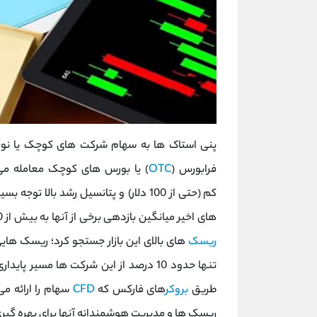
فرابورس (
OTC
) یا بورس ‌های کوچک معامله می
کم (حتی از 100 دلار) و پتانسیل رشد بالا
‌های اخیر میانگین بازدهی برخی از آنها به بیش از 20 درصد نیز رسیده است. با این حال، روی دیگر سکه را باید در
ریسک
‌های بالای این بازار جستجو کرد؛ ریسک‌ ها
تنها حدود 10 درصد از این شرکت‌ ها مسیر پایداری را طی می کنند. برای
طریق
بروکر
های فارکس که
CFD
سهام را ارائه م
ریسک ‌ها و مدیریت هوشمندانه آنها برای بهره ‌گیر