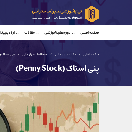
پشتیبان فروش
پشتی
(محسن یزدی)
صفحه اصلی
دوره‌های آموزشی
مقالات
ارز دیجیتا
موبایل
09304891085
موبایل
واتساپ
شروع گفتگو
واتساپ
تلگرام
@Armteam_admin_103
تلگرام
صفحه اصلی
مقالات بازار مالی
اصطلاحات بازار مالی
پنی استاک (Penny Stock)
داخلی
103
داخلی
پنی استاک (Penny Stock)
اطلاعات تماس
(دفتر فروش)
تلفن
تلفن
بدون پیش شماره
اینستاگرام
کانال تلگرام
کانال بله