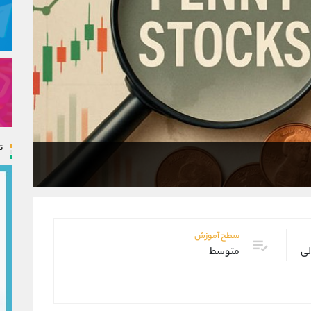
ت
سطح آموزش
لی
متوسط