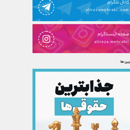
کانال تلگرام
alirezamehrabi_com
صفحه اینستاگرام
alireza.mehrabii
رین ها