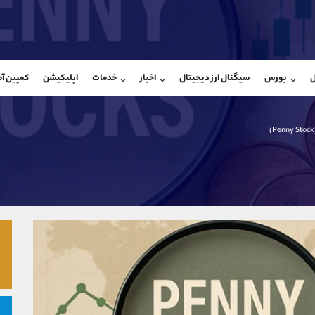
بان فروش
پشتیبان فروش
(یوسف فرخنده)
(ایمان پوراسماعیلی)
ل
بورس
سیگنال ارز دیجیتال
اخبار
خدمات
اپلیکیشن
کمپین آ
09194198792
موبایل
9927779040
شروع گفتگو
واتساپ
شروع گفتگ
@Armteam_admin_33
تلگرام
Armteam_admin_por
118
داخلی
07