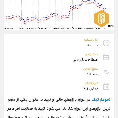
موبایل
09304891085
واتساپ
شروع گفتگو
تلگرام
@Armteam_admin_103
داخلی
103
پشتیبان فروش
(یوسف فرخنده)
زمان مطالعه
موبایل
09194198792
7 دقیقه
واتساپ
شروع گفتگو
دسته بندی
تلگرام
@Armteam_admin_33
اصطلاحات بازار مالی
داخلی
118
سطح آموزش
پیشرفته
اطلاعات تماس
(دفتر فروش)
تاریخ انتشار
تلفن
021-22021030
۲۸ آبان ۱۴۰۲
تلفن
021-22021040
نمودار تیک
در حوزه بازارهای مالی و ترید به عنوان یکی از مهم
بدون پیش شماره
90001030
اینستاگرام
@alireza.mehrabii
ترین ابزارهای این حوزه شناخته می شود. ترید به فعالیت افراد در
کانال تلگرام
@alirezamehrabi_com
بازارهای مالی گفته می شود.؛ همانطور که می دانید معمولا