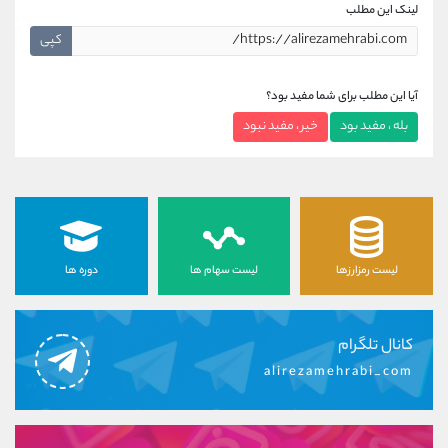
لینک این مطلب
کپی
آیا این مطلب برای شما مفید بود؟
بله ، مفید بود
خیر ، مفید نبود
لیست رمزارزها
لیست سهام ها
دوره ها
کانال تلگرام
alirezamehrabi_com