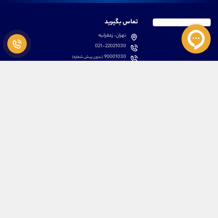
تماس بگیرید
تهران، زعفرانیه
021-22021030
90001030
(بدون پیش شماره)
پشتیبانی
دسترسی سریع
سوالات متداول
مطالب آموزشی بورس
دانلود اپلیکیشن اختصاصی
لیست دوره های آموزشی
نرم افزار های کاربردی
معرفی سهام ها
قوانین و مقررات
تحلیل تکنیکال رمز ارزها
کانال رسمی در پیام رسان بله
درباره ما
کلیه حقوق مادی و معنوی برای تیم آموزشی علیرضا محرابی محفوظ می باشد.
ARM Web Design Group