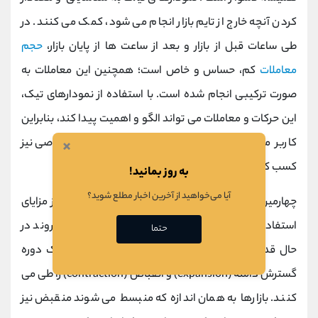
کردن آنچه خارج از تایم بازار انجام می شود، کمک می کنند. در
طی ساعات قبل از بازار و بعد از ساعت ها از پایان بازار،
حجم
معاملات
کم، حساس و خاص است؛ همچنین این معاملات به
صورت ترکیبی انجام شده است. با استفاده از نمودارهای تیک،
این حرکات و معاملات می تواند الگو و اهمیت پیدا کند، بنابراین
×
کاربر می تواند از این طریق معامله کند و سودهای خاصی نیز
کسب کند
.
به روز بمانید!
آیا می‌خواهید از آخرین اخبار مطلع شوید؟
چهارمین مزیت نمودار تیک تغییر روند است. یکی دیگر از مزایای
استفاده از نمودار تیک این است که کاربر ببیند کدام روند در
حتما
حال قدیمی شدن و از بین رفتن است؛ همه بازارها یک دوره
گسترش دامنه (
expansion
) و انقباض (
contraction
) را طی می
کنند. بازارها به همان اندازه که منبسط می شوند منقبض نیز